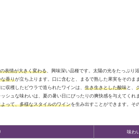
の表情が大きく変わる
、興味深い品種です。太陽の光をたっぷり
かな香り
が立ち上ります。口に含むと、まるで熟した果実をそのま
前に収穫したビウラで造られたワインは、
生き生きとした酸味
と、
レッシュな味わいは、夏の暑い日にぴったりの爽快感を与えてくれ
によって、多様なスタイルのワイン
を生み出すことができます。そ
り
味わ