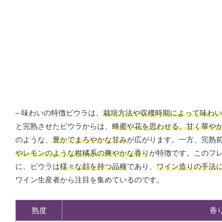
– 味わいの特徴ビウラは、
栽培方法や収穫時期によって味わい
と完熟させたビウラからは、
蜂蜜や花を思わせる、甘く華や
のような、
豊かでまろやかな甘み
が広がります。一方、完熟
やレモンのような柑橘系の爽やかな香り
が特徴です。このフ
に、ビウラは
様々な顔を持つ品種
であり、
ワイン造りの手法
ワイン生産者から注目を集めているのです。
熟度
香