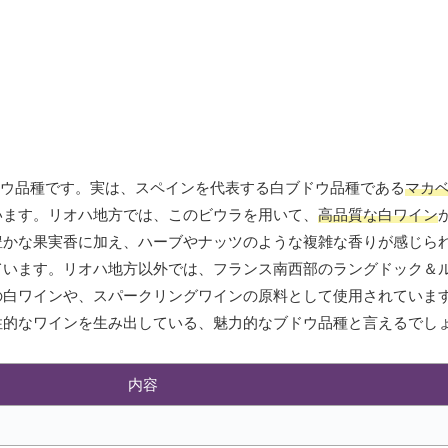
ドウ品種です。実は、スペインを代表する白ブドウ品種である
マカ
います。リオハ地方では、このビウラを用いて、
高品質な白ワイン
豊かな果実香に加え、ハーブやナッツのような複雑な香りが感じら
ています。リオハ地方以外では、フランス南西部のラングドック＆
の白ワインや、スパークリングワインの原料として使用されていま
性的なワインを生み出している、魅力的なブドウ品種と言えるでし
内容