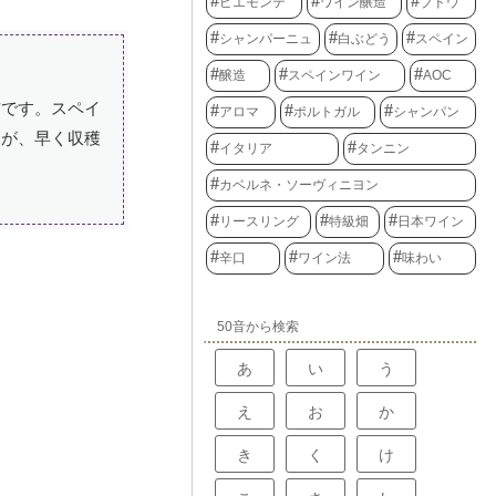
ピエモンテ
ワイン醸造
ブドウ
シャンパーニュ
白ぶどう
スペイン
醸造
スペインワイン
AOC
前です。スペイ
アロマ
ポルトガル
シャンパン
すが、早く収穫
イタリア
タンニン
カベルネ・ソーヴィニヨン
リースリング
特級畑
日本ワイン
辛口
ワイン法
味わい
50音から検索
あ
い
う
え
お
か
き
く
け