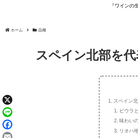
『ワインの
ホーム
品種
スペイン北部を代
スペイン北
X
ビウラ
味わい
L
リオハ
i
F