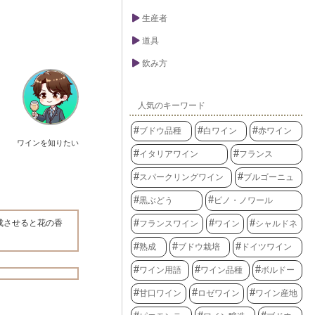
生産者
道具
飲み方
人気のキーワード
ブドウ品種
白ワイン
赤ワイン
ワインを知りたい
イタリアワイン
フランス
スパークリングワイン
ブルゴーニュ
黒ぶどう
ピノ・ノワール
成させると花の香
フランスワイン
ワイン
シャルドネ
熟成
ブドウ栽培
ドイツワイン
ワイン用語
ワイン品種
ボルドー
甘口ワイン
ロゼワイン
ワイン産地