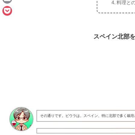
料理と
n
a
E
e
c
m
P
e
a
o
b
スペイン北部
i
c
o
l
k
o
e
k
t
その通りです。ビウラは、スペイン、特に北部で多く栽培