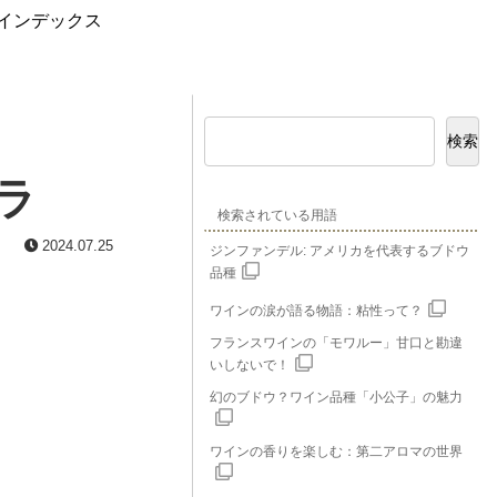
インデックス
検索
ラ
検索されている用語
2024.07.25
ジンファンデル: アメリカを代表するブドウ
品種
ワインの涙が語る物語：粘性って？
フランスワインの「モワルー」甘口と勘違
いしないで！
幻のブドウ？ワイン品種「小公子」の魅力
ワインの香りを楽しむ：第二アロマの世界