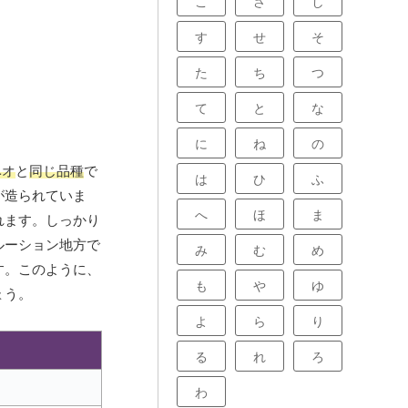
こ
さ
し
す
せ
そ
た
ち
つ
て
と
な
に
ね
の
ベオ
と
同じ品種
で
は
ひ
ふ
が造られていま
へ
ほ
ま
れます。しっかり
ルーション地方で
み
む
め
す。このように、
も
や
ゆ
ょう。
よ
ら
り
る
れ
ろ
わ