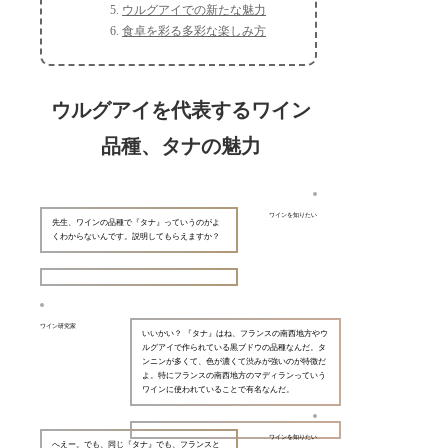
ウルグアイでの新たな魅力
食卓を彩る多彩な楽しみ方
ウルグアイを代表するワイン
品種、タナの魅力
ワインを知りたい
先生、ワインの品種で『タナ』っていうのがよ
くわからないんです。説明してもらえますか？
ワイン研究家
いいかい？ 『タナ』はね、フランスの南西地方やウ
ルグアイで作られている黒ブドウの品種なんだ。タ
ンニンが多くて、色が濃くて渋みが強いのが特徴だ
よ。特にフランスの南西地方のマディランっていう
ワインに使われていることで有名なんだ。
ワインを知りたい
へえー。でも、同じ『タナ』でも、フランスと