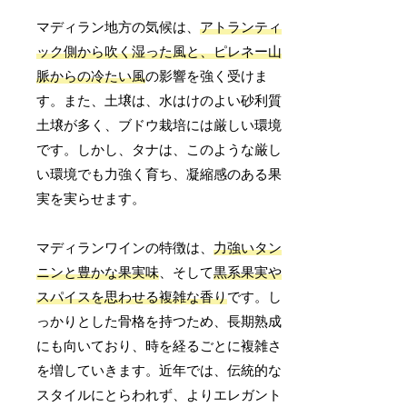
マディラン地方の気候は、
アトランティ
ック側から吹く湿った風と、ピレネー山
脈からの冷たい風
の影響を強く受けま
す。また、土壌は、水はけのよい砂利質
土壌が多く、ブドウ栽培には厳しい環境
です。しかし、タナは、このような厳し
い環境でも力強く育ち、凝縮感のある果
実を実らせます。
マディランワインの特徴は、
力強いタン
ニンと豊かな果実味
、そして
黒系果実や
スパイスを思わせる複雑な香り
です。し
っかりとした骨格を持つため、長期熟成
にも向いており、時を経るごとに複雑さ
を増していきます。近年では、伝統的な
スタイルにとらわれず、よりエレガント