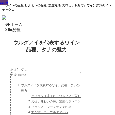
品種
品種
品種
品種
品種
品種
品種
品種
品種
『ワインの生産地･ぶどうの品種･製造方法･美味しい飲み方』ワイン知識のイン
デックス
ホーム
品種
ウルグアイを代表するワイン
品種、タナの魅力
2024.07.24
目次
ウルグアイを代表するワイン品種、タナの
魅力
南フランス生まれ、ウルグアイ育ち
力強い味わいの源、豊富なタンニン
フランス、マディランでの姿
海を渡って、ウルグアイへ