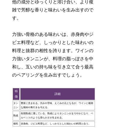
他の成分とゆっくりと溶け合い、より複
雑で芳醇な香りと味わいを生み出すので
す。
力強い骨格のある味わいは、赤身肉やジ
ビエ料理など、しっかりとした味わいの
料理と抜群の相性を誇ります。ワインの
力強いタンニンが、料理の脂っぽさを中
和し、互いの持ち味を引き立て合う最高
のペアリングを生み出すでしょう。
特
詳細
徴
タン
豊富に含まれる。渋みや苦味、えぐみの元となるが、ワインに複雑
ニン
な風味や奥行きを与える。
長期熟成に適している。熟成によりタンニンがまろやかになり、ベ
熟成
ルベットのような滑らかさが生まれる。
相性
赤身肉、ジビエ料理など、しっかりとした味わいの料理と合う。