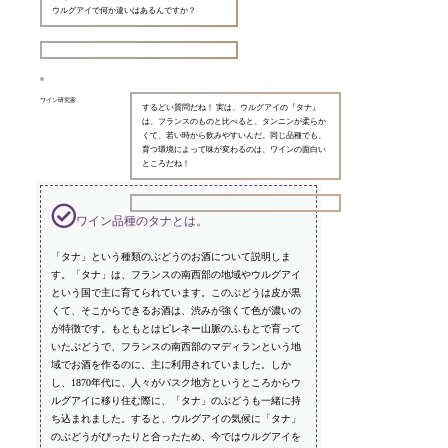
ウルグアイで何か違いはあるんですか？
ワイン研究家
するどい質問だね！ 実は、ウルグアイの『タナ』
は、フランスのものと比べると、タンニンが柔らか
くて、若い時から飲みやすいんだ。同じ品種でも、
育つ環境によって味が変わるのは、ワインの面白い
ところだね！
ワイン品種のタナとは。
「タナ」という種類のぶどうのお酒について説明しま
す。「タナ」は、フランスの南西部の地域やウルグアイ
という国で主に育てられています。このぶどうは皮が黒
くて、そこからできるお酒は、渋みが強くて色が濃いの
が特徴です。もともとはピレネー山脈のふもとで育って
いたぶどうで、フランスの南西部のマディランという地
域でお酒を作るのに、主に利用されていました。しか
し、1870年代に、人々がバスク地方というところからウ
ルグアイに移り住む際に、「タナ」のぶどうも一緒に持
ち込まれました。すると、ウルグアイの気候に「タナ」
のぶどうがぴったりと合ったため、今ではウルグアイを