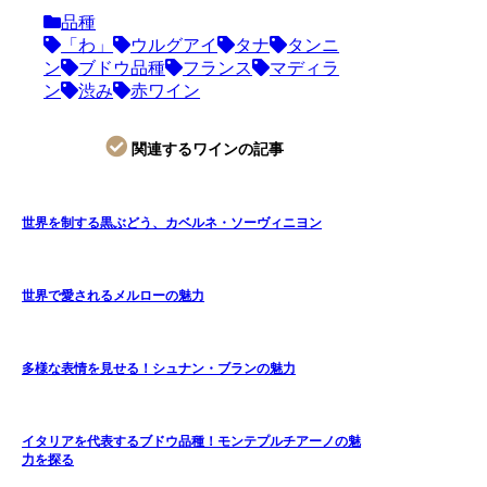
品種
「わ」
ウルグアイ
タナ
タンニ
ン
ブドウ品種
フランス
マディラ
ン
渋み
赤ワイン
関連するワインの記事
世界を制する黒ぶどう、カベルネ・ソーヴィニヨン
世界で愛されるメルローの魅力
多様な表情を見せる！シュナン・ブランの魅力
イタリアを代表するブドウ品種！モンテプルチアーノの魅
力を探る