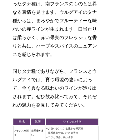
ったタナ種は、南フランスのものとは異
なる表情を見せます。ウルグアイのタナ
種からは、まろやかでフルーティーな味
わいの赤ワインが生まれます。口当たり
は柔らかく、赤い果実のフレッシュな香
りと共に、ハーブやスパイスのニュアン
スも感じられます。
同じタナ種でありながら、フランスとウ
ルグアイでは、育つ環境の違いによっ
て、全く異なる味わいのワインが造り出
されます。ぜひ飲み比べてみて、それぞ
れの魅力を発見してみてください。
産地
気候
ワインの特徴
– 力強いタンニンと豊かな果実味
フランス南西
日照量が多
– 黒系果実やスパイスの香り
部
い
– コクと深み、長い余韻