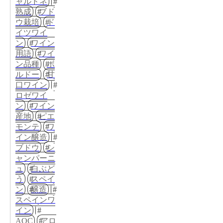
ャルドネ
熟成
ブド
ウ栽培
ド
イツワイ
ン
ワイン
用語
ワイ
ン品種
ボ
ルドー
甘
口ワイン
ロゼワイ
ン
ワイン
産地
ピエ
モンテ
ワ
イン醸造
ブドウ
シ
ャンパーニ
ュ
白ぶど
う
スペイ
ン
醸造
スペインワ
イン
AOC
アロ