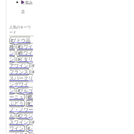
飲み
方
人気のキーワ
ード
ブドウ品
種
白ワイ
ン
赤ワイ
ン
イタリ
アワイン
フランス
スパークリ
ングワイ
ン
ブルゴ
ーニュ
黒
ぶどう
ピ
ノ・ノワー
ル
フラン
スワイン
ワイン
シ