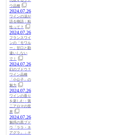
ウ品種
2024.07.26
ワインの涙が
語る物語：粘
性って？
2024.07.26
フランスワイ
ンの「モワル
ー」甘口と勘
違いしない
で！
2024.07.26
幻のブドウ？
ワイン品種
「小公子」の
魅力
2024.07.26
ワインの香り
を楽しむ：第
二アロマの世
界
2024.07.26
魅惑の黒ブド
ウ「ララ・ネ
アグラ」：そ