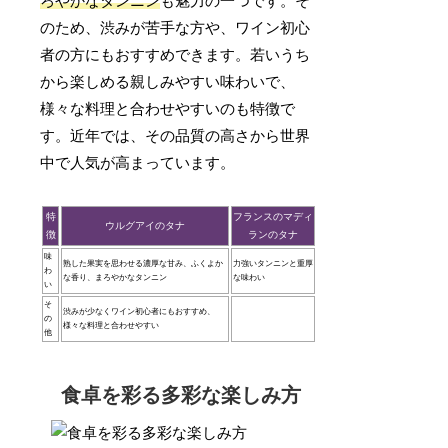
ろやかなタンニン
も魅力の一つです。そ
のため、渋みが苦手な方や、ワイン初心
者の方にもおすすめできます。若いうち
から楽しめる親しみやすい味わいで、
様々な料理と合わせやすいのも特徴で
す。近年では、その品質の高さから世界
中で人気が高まっています。
特
フランスのマディ
ウルグアイのタナ
徴
ランのタナ
味
熟した果実を思わせる濃厚な甘み、ふくよか
力強いタンニンと重厚
わ
な香り、まろやかなタンニン
な味わい
い
そ
渋みが少なくワイン初心者にもおすすめ、
の
様々な料理と合わせやすい
他
食卓を彩る多彩な楽しみ方