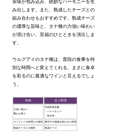
実味が包み込み、絶妙なハーモニーを生
み出します。また、熟成したチーズとの
組み合わせもおすすめです。熟成チーズ
の濃厚な旨味と、タナ種の力強い味わい
が溶け合い、至福のひとときを演出しま
す。
ウルグアイのタナ種は、普段の食事を特
別な時間へと変えてくれる、まさに食卓
を彩るのに最適なワインと言えるでしょ
う。
特徴
合う料理
牛肉料理全般
力強い味わい
・バーベキュー
豊かな香り
・焼き肉
スパイシーな料理との相性
唐辛子や胡椒を効かせた料理
熟成チーズとの相性
熟成チーズ