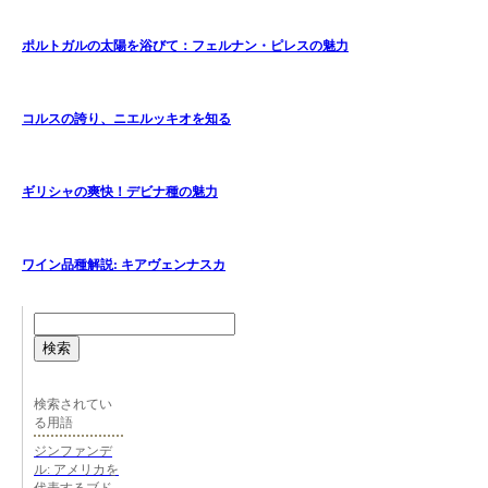
ポルトガルの太陽を浴びて：フェルナン・ピレスの魅力
コルスの誇り、ニエルッキオを知る
ギリシャの爽快！デビナ種の魅力
ワイン品種解説: キアヴェンナスカ
検索
検索されてい
る用語
ジンファンデ
ル: アメリカを
代表するブド