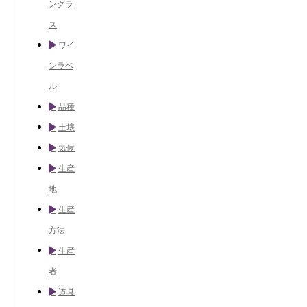
ングラ
ス
ワイ
ンラベ
ル
品種
土壌
気候
生産
地
生産
方法
生産
者
道具