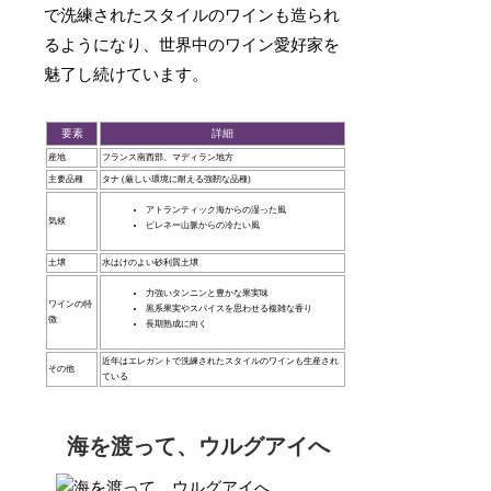
で洗練されたスタイルのワインも造られ
るようになり、世界中のワイン愛好家を
魅了し続けています。
要素
詳細
産地
フランス南西部、マディラン地方
主要品種
タナ (厳しい環境に耐える強靭な品種)
アトランティック海からの湿った風
気候
ピレネー山脈からの冷たい風
土壌
水はけのよい砂利質土壌
力強いタンニンと豊かな果実味
ワインの特
黒系果実やスパイスを思わせる複雑な香り
徴
長期熟成に向く
近年はエレガントで洗練されたスタイルのワインも生産され
その他
ている
海を渡って、ウルグアイへ