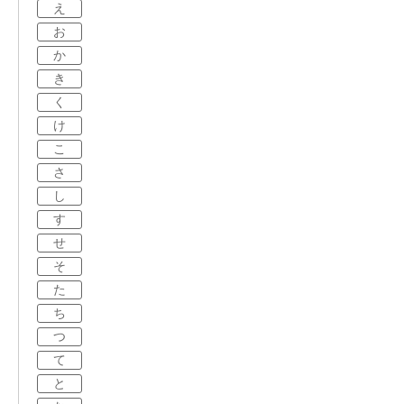
え
お
か
き
く
け
こ
さ
し
す
せ
そ
た
ち
つ
て
と