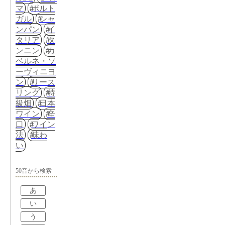
マ
ポルト
ガル
シャ
ンパン
イ
タリア
タ
ンニン
カ
ベルネ・ソ
ーヴィニヨ
ン
リース
リング
特
級畑
日本
ワイン
辛
口
ワイン
法
味わ
い
50音から検索
あ
い
う