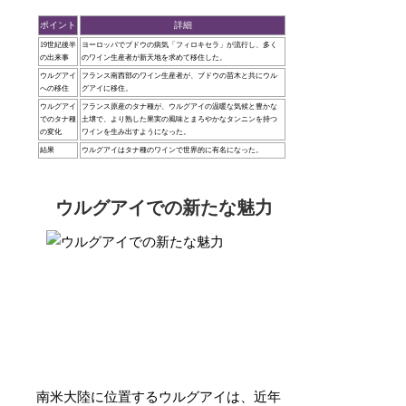
ポイント
詳細
19世紀後半
ヨーロッパでブドウの病気「フィロキセラ」が流行し、多く
の出来事
のワイン生産者が新天地を求めて移住した。
ウルグアイ
フランス南西部のワイン生産者が、ブドウの苗木と共にウル
への移住
グアイに移住。
ウルグアイ
フランス原産のタナ種が、ウルグアイの温暖な気候と豊かな
でのタナ種
土壌で、より熟した果実の風味とまろやかなタンニンを持つ
の変化
ワインを生み出すようになった。
結果
ウルグアイはタナ種のワインで世界的に有名になった。
ウルグアイでの新たな魅力
南米大陸に位置するウルグアイは、近年