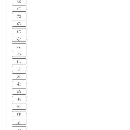
な
に
ね
の
は
ひ
ふ
へ
ほ
ま
み
む
め
も
や
ゆ
よ
ら