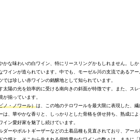
やかな味わいの白ワイン、特にリースリングかもしれません。しか
なワインが造られています。中でも、モーゼル川の支流であるアー
ツでは珍しい赤ワインの銘醸地として知られています。
す太陽の光を効率的に受ける南向きの斜面が特徴です。また、スレ
境が揃っています。
ピノ・ノワール）
は、この地のテロワールを最大限に表現した、繊
ーは、華やかな香りと、しっかりとした骨格を併せ持ち、熟成によ
ワイン愛好家を魅了し続けています。
ルダーやポルトギーザーなどの土着品種も見直されており、アール
ドウ畑と、そこから生まれる個性豊かなワインの数々は、まさに「