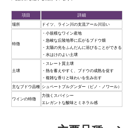
項目
詳細
場所
ドイツ、ライン川の支流アール川沿い
・小規模なワイン産地
・急峻な丘陵地帯に広がるブドウ畑
特徴
・太陽の光をふんだんに浴びることができる
・水はけのよい土壌
・スレート質土壌
土壌
・熱を蓄えやすく、ブドウの成熟を促す
・複雑な香りと味わいを生み出す
主なブドウ品種
シュペートブルグンダー（ピノ・ノワール）
力強くスパイシー
ワインの特徴
エレガントな酸味とミネラル感