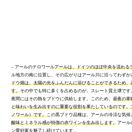
– アールのテロワール
アールは、ドイツのほぼ中央を流れる
ル地方の南に位置し、その広がりはアール川に沿ってわずか
ドウ畑は、太陽の光をふんだんに浴びることができるため、
す。
その中でも特に多くを占めるのが、スレート質土壌です
夜間にはその熱をブドウに供給します。このため、
昼夜の寒
と味わいを生み出すのに重要な役割を果たしているのです。
ノワール）です。
この黒ブドウ品種は、アールの冷涼な気候
酸味とミネラル感が特徴の赤ワインを生み出します。
アール
ン愛好家を魅了し続けています。