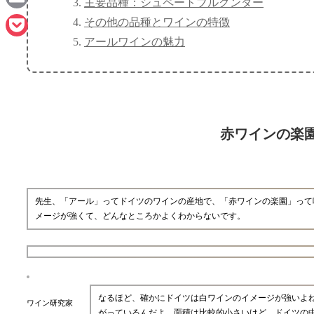
主要品種：シュペートブルグンダー
Email
その他の品種とワインの特徴
アールワインの魅力
Pocket
赤ワインの楽
先生、「アール」ってドイツのワインの産地で、「赤ワインの楽園」って
メージが強くて、どんなところかよくわからないです。
なるほど、確かにドイツは白ワインのイメージが強いよ
ワイン研究家
がっているんだよ。面積は比較的小さいけど、ドイツの