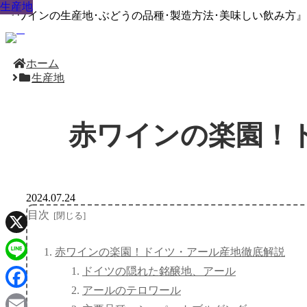
生産地
生産地
生産地
生産地
生産地
生産地
生産地
生産地
生産地
『ワインの生産地･ぶどうの品種･製造方法･美味しい飲み方
ホーム
生産地
赤ワインの楽園！
2024.07.24
目次
X
赤ワインの楽園！ドイツ・アール産地徹底解説
ドイツの隠れた銘醸地、アール
Line
アールのテロワール
Facebook