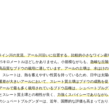
ライン川の支流、アール川沿いに位置する、比較的小さなワイン産
25キロメートルほどしかありません。小規模ながらも、
急峻な丘陵
高品質なブドウの栽培に適しています。
アールの土壌は、水はけの
。スレートは、熱を蓄えやすい性質を持っているため、日中は太陽
暖差が大きいアールにおいて、スレート質土壌はブドウの成熟を促
アールで最も多く栽培されているブドウ品種は、シュペートブルグ
とスレート質土壌との相性が良く、
力強くスパイシーでありながら
のシュペートブルグンダーは、近年、国際的な評価も高まっており