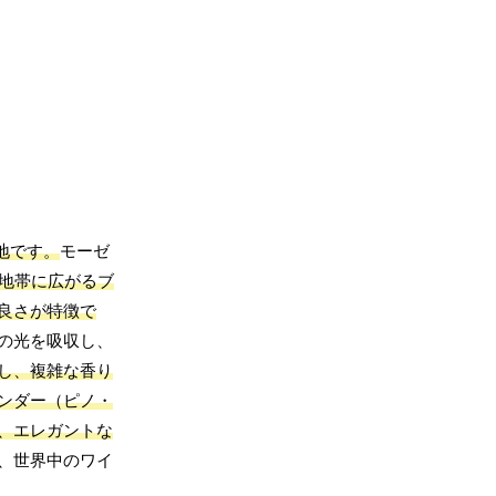
地です。
モーゼ
地帯に広がるブ
良さが特徴で
の光を吸収し、
し、複雑な香り
ンダー（ピノ・
、エレガントな
、世界中のワイ