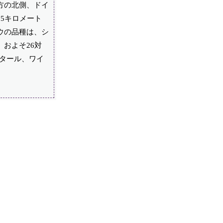
方の北側、ドイ
5キロメート
ウの品種は、シ
およそ26対
クタール、ワイ