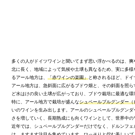
多くの人がドイツワインと聞いてまず思い浮かべるのは、爽
北に長く、地域によって気候や土壌も異なるため、実に多様
るアール地方は、
「赤ワインの楽園」
と称されるほど、ドイ
アール地方は、急斜面に広がるブドウ畑と、その斜面を照ら
ど水はけの良い土壌が広がっており、ブドウ栽培に最適な環
特に、アール地方で栽培が盛んな
シュペールブルグンダー（
いのワインを生み出します。アールのシュペールブルグンダ
さを増していく、長期熟成にも向くワインとして、世界中の
近年では、シュペールブルグンダーだけでなく、ドルンフェ
は、ますます注目を集めています。ひっそりと佇む美しいブ