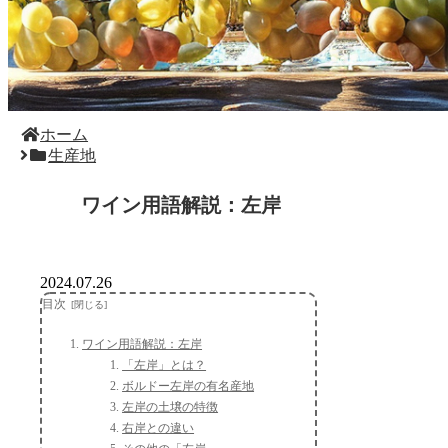
ホーム
生産地
ワイン用語解説：左岸
2024.07.26
目次
ワイン用語解説：左岸
「左岸」とは？
ボルドー左岸の有名産地
左岸の土壌の特徴
右岸との違い