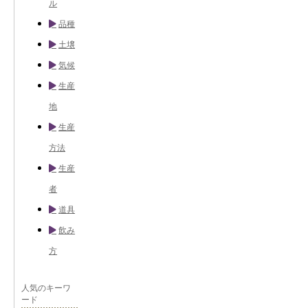
ル
品種
土壌
気候
生産
地
生産
方法
生産
者
道具
飲み
方
人気のキーワ
ード