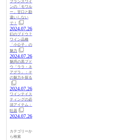
フランスワイ
ンの「モワル
ー」甘口と勘
違いしない
で！
2024.07.26
幻のブドウ？
ワイン品種
「小公子」の
魅力
2024.07.26
魅惑の黒ブド
ウ「ララ・ネ
アグラ」：そ
の魅力を探る
2024.07.26
ワインテイス
ティングの必
須アイテム：
吐器
2024.07.26
カテゴリーか
ら検索