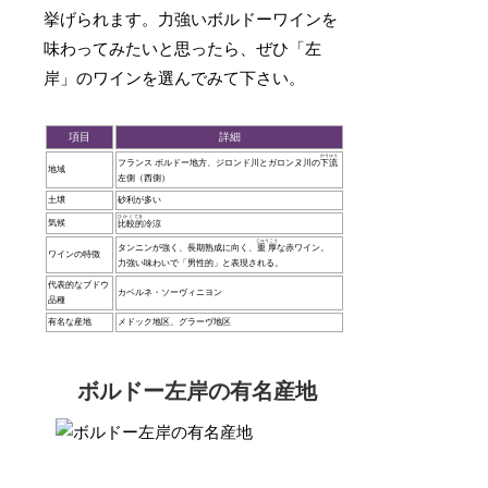
挙げられます。力強いボルドーワインを
味わってみたいと思ったら、ぜひ「左
岸」のワインを選んでみて下さい。
項目
詳細
かりゅう
フランス ボルドー地方、ジロンド川とガロンヌ川の
下流
地域
左側（西側）
土壌
砂利が多い
ひかくてき
気候
比較的
冷涼
じゅうこう
タンニンが強く、長期熟成に向く、
重厚
な赤ワイン。
ワインの特徴
力強い味わいで「男性的」と表現される。
代表的なブドウ
カベルネ・ソーヴィニヨン
品種
有名な産地
メドック地区、グラーヴ地区
ボルドー左岸の有名産地