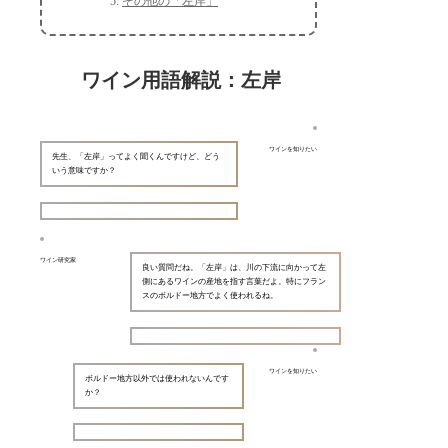
その他の「左岸」
ワイン用語解説：左岸
ワインを知りたい
先生、「左岸」ってよく聞くんですけど、どう
いう意味ですか？
ワイン研究家
良い質問だね。「左岸」は、川の下流に向かって左
側にあるワインの産地を指す言葉だよ。特にフラン
スのボルドー地方でよく使われるね。
ワインを知りたい
ボルドー地方以外では使われないんです
か？