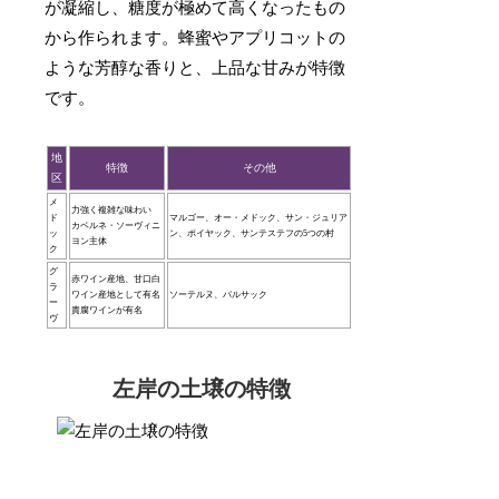
が凝縮し、糖度が極めて高くなったもの
から作られます。蜂蜜やアプリコットの
ような芳醇な香りと、上品な甘みが特徴
です。
地
特徴
その他
区
メ
力強く複雑な味わい
ド
マルゴー、オー・メドック、サン・ジュリア
カベルネ・ソーヴィニ
ッ
ン、ポイヤック、サンテステフの5つの村
ヨン主体
ク
グ
赤ワイン産地、甘口白
ラ
ワイン産地として有名
ソーテルヌ、バルサック
ー
貴腐ワインが有名
ヴ
左岸の土壌の特徴