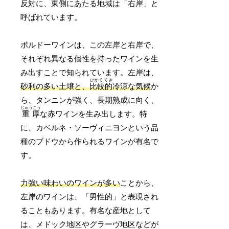
反対に、東側にあたる地域は「右岸」と
呼ばれています。
ボルドーワインは、この左岸と右岸で、
それぞれ異なる個性を持ったワインを生
み出すことで知られています。左岸は、
ひかくてき
砂利の多い土壌と、
比較的
冷涼な気候
か
ら、タンニンが強く、長期熟成に向く、
じゅうこう
重厚
な赤ワインを生み出します。特
に、カベルネ・ソーヴィニヨンという品
種のブドウから作られるワインが有名で
す。
力強い味わいのワインが多い
ことから、
左岸のワインは、「男性的」と表現され
ることもあります。有名な産地として
は、メドック地区やグラーヴ地区などが