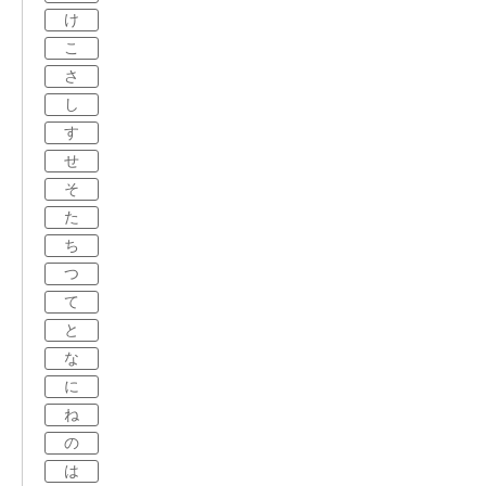
け
こ
さ
し
す
せ
そ
た
ち
つ
て
と
な
に
ね
の
は