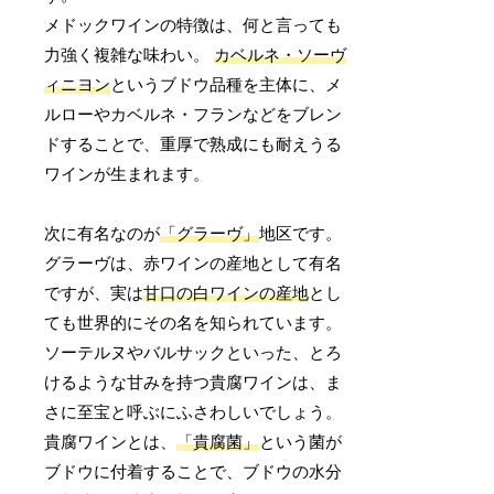
メドックワインの特徴は、何と言っても
力強く複雑な味わい。
カベルネ・ソーヴ
ィニヨン
というブドウ品種を主体に、メ
ルローやカベルネ・フランなどをブレン
ドすることで、重厚で熟成にも耐えうる
ワインが生まれます。
次に有名なのが
「グラーヴ」
地区です。
グラーヴは、赤ワインの産地として有名
ですが、実は
甘口の白ワインの産地
とし
ても世界的にその名を知られています。
ソーテルヌやバルサックといった、とろ
けるような甘みを持つ貴腐ワインは、ま
さに至宝と呼ぶにふさわしいでしょう。
貴腐ワインとは、
「貴腐菌」
という菌が
ブドウに付着することで、ブドウの水分