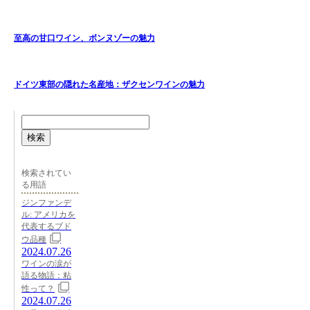
至高の甘口ワイン、ボンヌゾーの魅力
ドイツ東部の隠れた名産地：ザクセンワインの魅力
検索
検索されてい
る用語
ジンファンデ
ル: アメリカを
代表するブド
ウ品種
2024.07.26
ワインの涙が
語る物語：粘
性って？
2024.07.26