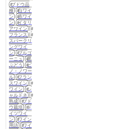
ブドウ品
種
白ワイ
ン
赤ワイ
ン
イタリ
アワイン
フランス
スパークリ
ングワイ
ン
ブルゴ
ーニュ
黒
ぶどう
ピ
ノ・ノワー
ル
フラン
スワイン
ワイン
シ
ャルドネ
熟成
ブド
ウ栽培
ド
イツワイ
ン
ワイン
用語
ワイ