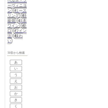
ベルネ・ソ
ーヴィニヨ
ン
リース
リング
特
級畑
日本
ワイン
辛
口
ワイン
法
味わ
い
50音から検索
あ
い
う
え
お
か
き
く