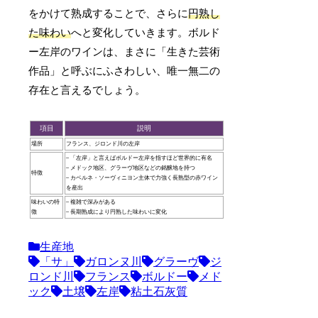
をかけて熟成することで、さらに
円熟し
た味わい
へと変化していきます。ボルド
ー左岸のワインは、まさに「生きた芸術
作品」と呼ぶにふさわしい、唯一無二の
存在と言えるでしょう。
項目
説明
場所
フランス、ジロンド川の左岸
– 「左岸」と言えばボルドー左岸を指すほど世界的に有名
– メドック地区、グラーヴ地区などの銘醸地を持つ
特徴
– カベルネ・ソーヴィニヨン主体で力強く長熟型の赤ワイン
を産出
味わいの特
– 複雑で深みがある
徴
– 長期熟成により円熟した味わいに変化
生産地
「サ」
ガロンヌ川
グラーヴ
ジ
ロンド川
フランス
ボルドー
メド
ック
土壌
左岸
粘土石灰質