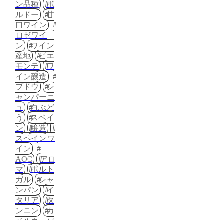
ン品種
ボ
ルドー
甘
口ワイン
ロゼワイ
ン
ワイン
産地
ピエ
モンテ
ワ
イン醸造
ブドウ
シ
ャンパーニ
ュ
白ぶど
う
スペイ
ン
醸造
スペインワ
イン
AOC
アロ
マ
ポルト
ガル
シャ
ンパン
イ
タリア
タ
ンニン
カ