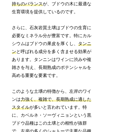
持ちのバランス
が、ブドウの木に最適な
生育環境を提供しているのです。
さらに、石灰岩質土壌はブドウの生育に
必要なミネラル分が豊富です。特にカル
シウムはブドウの果皮を厚くし、
タンニ
ン
と呼ばれる成分を多く含ませる効果が
あります。タンニンはワインに渋みや複
雑さを与え、長期熟成のポテンシャルを
高める重要な要素です。
このような土壌の特徴から、左岸のワイ
ンは
力強く、複雑で、長期熟成に適した
スタイル
が多いと言われています。特
に、カベルネ・ソーヴィニョンという黒
ブドウ品種はこの土壌との相性が抜群
で、左岸の多くのシャトーで主要な品種