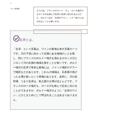
ワイン研究家
そうだね、フランスのコート・デュ・ローヌ地方で
もローヌ川を挟んで左岸と右岸に分かれるんだけ
ど、ボルドーほど「左岸のワイン」って一括りには
されないことが多いかな。
左岸とは。
「左岸」という言葉は、ワインの産地を表す言葉の一つ
です。川の下流に向かって左側にある地域のことを指
し、特にフランスのボルドー地方を流れるガロンヌ川と
ジロンド川の左側の地域を指すことが多いです。ボルド
ー地方の左岸で有名な産地には、メドック地区やグラー
ヴ地区などがあります。これらの地域は、石灰質の混ざ
った土壌が多いという特徴があります。反対に、川の反
対側、つまり右岸は、粘土質の土壌がほとんどです。フ
ランスのローヌ地方も、ローヌ川を挟んで左右に分ける
ことができますが、ボルドー地方のように「左岸のワイ
ン」とひとまとめにして呼ばれることはあまりありませ
ん。