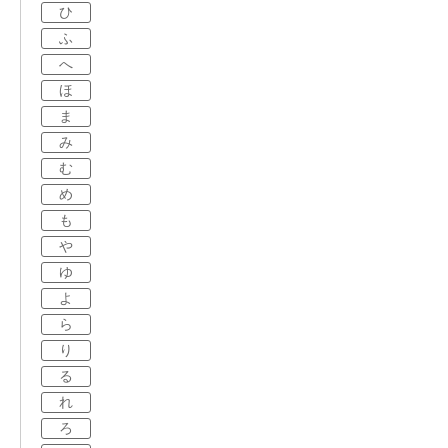
ひ
ふ
へ
ほ
ま
み
む
め
も
や
ゆ
よ
ら
り
る
れ
ろ