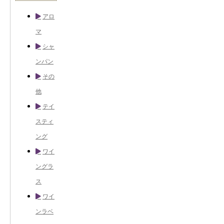
アロ
マ
シャ
ンパン
その
他
テイ
スティ
ング
ワイ
ングラ
ス
ワイ
ンラベ