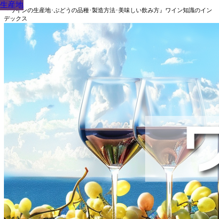
生産地
生産地
生産地
生産地
生産地
生産地
生産地
生産地
生産地
『ワインの生産地･ぶどうの品種･製造方法･美味しい飲み方』ワイン知識のイン
デックス