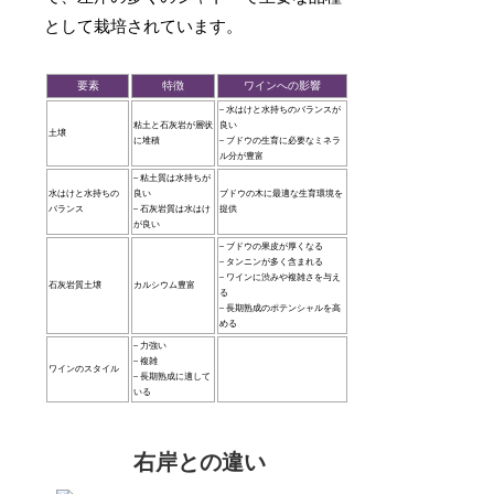
として栽培されています。
要素
特徴
ワインへの影響
– 水はけと水持ちのバランスが
粘土と石灰岩が層状
良い
土壌
に堆積
– ブドウの生育に必要なミネラ
ル分が豊富
– 粘土質は水持ちが
水はけと水持ちの
良い
ブドウの木に最適な生育環境を
バランス
– 石灰岩質は水はけ
提供
が良い
– ブドウの果皮が厚くなる
– タンニンが多く含まれる
– ワインに渋みや複雑さを与え
石灰岩質土壌
カルシウム豊富
る
– 長期熟成のポテンシャルを高
める
– 力強い
– 複雑
ワインのスタイル
– 長期熟成に適して
いる
右岸との違い