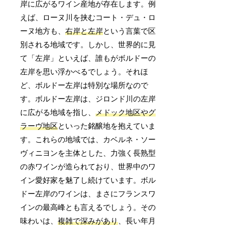
岸に広がるワイン産地が存在します。例
えば、ローヌ川を挟むコート・デュ・ロ
ーヌ地方も、
右岸と左岸
という言葉で区
別される地域です。しかし、世界的に見
て「左岸」といえば、誰もがボルドーの
左岸を思い浮かべるでしょう。それほ
ど、ボルドー左岸は特別な場所なので
す。ボルドー左岸は、ジロンド川の左岸
に広がる地域を指し、
メドック地区やグ
ラーヴ地区
といった銘醸地を抱えていま
す。これらの地域では、カベルネ・ソー
ヴィニヨンを主体とした、力強く長熟型
の赤ワインが造られており、世界中のワ
イン愛好家を魅了し続けています。ボル
ドー左岸のワインは、まさにフランスワ
インの最高峰とも言えるでしょう。その
味わいは、
複雑で深みがあり
、長い年月