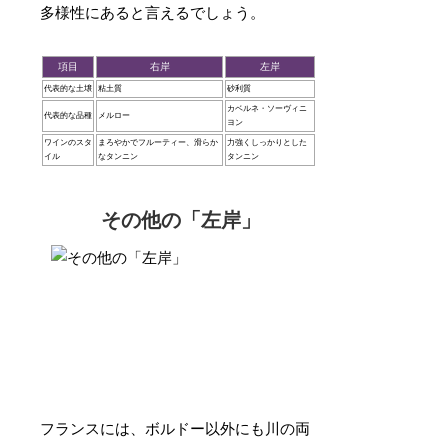
多様性にあると言えるでしょう。
項目
右岸
左岸
代表的な土壌
粘土質
砂利質
カベルネ・ソーヴィニ
代表的な品種
メルロー
ヨン
ワインのスタ
まろやかでフルーティー、滑らか
力強くしっかりとした
イル
なタンニン
タンニン
その他の「左岸」
フランスには、ボルドー以外にも川の両