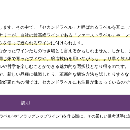
します。その中で、「セカンドラベル」と呼ばれるラベルを耳にし
ナリーが、自社の最高峰ワインである「ファーストラベル」や「フ
ウを使って造られるワイン
に付けられます。
なかったワインたちの行き場とも言えるかもしれません。しかし、
同じ畑で育ったブドウや、醸造技術を用いながらも、より早く飲み
ルや哲学を楽しむことができる魅力的な選択肢となり得るのです。
で、新しい品種に挑戦したり、革新的な醸造方法を試したりするな
愛好家たちの間では、セカンドラベルにも注目が集まっているので
説明
ラベル”や”フラッグシップワイン”)を作る際に、その厳しい選考基準に