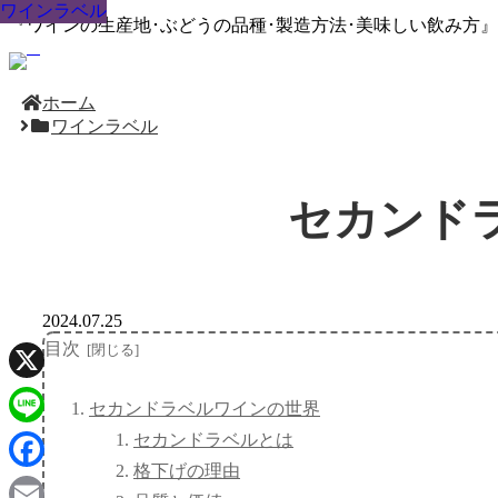
ワインラベル
ワインラベル
ワインラベル
ワインラベル
ワインラベル
ワインラベル
ワインラベル
ワインラベル
ワインラベル
『ワインの生産地･ぶどうの品種･製造方法･美味しい飲み方
ホーム
ワインラベル
セカンド
2024.07.25
目次
X
セカンドラベルワインの世界
セカンドラベルとは
Line
格下げの理由
Facebook