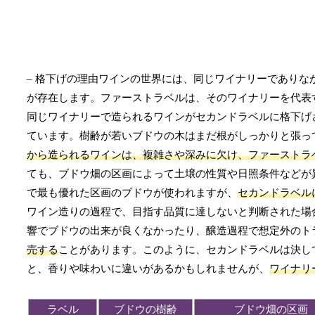
– 格下げの理由ワインの世界には、同じワイナリーでありな
が存在します。ファーストラベルは、そのワイナリーを代表
同じワイナリーで造られるワインがセカンドラベルに格下げ
ています。樹齢が若いブドウの木はまだ根がしっかりと張っ
から造られるワインは、複雑さや深みに欠け、ファーストラ
ても、ブドウ畑の区画によって土壌の性質や日照条件などが
で最も優れた区画のブドウが使われますが、
セカンドラベル
ワイン造りの過程で、目指す品質に達しないと判断された場
響でブドウの出来が良くなかったり、醸造過程で想定外のト
売する
ことがあります。このように、セカンドラベルは決し
と、香りや味わいに違いがあるかもしれませんが、
ワイナリ
ラベル
ブドウの樹齢
ブドウ畑の区画