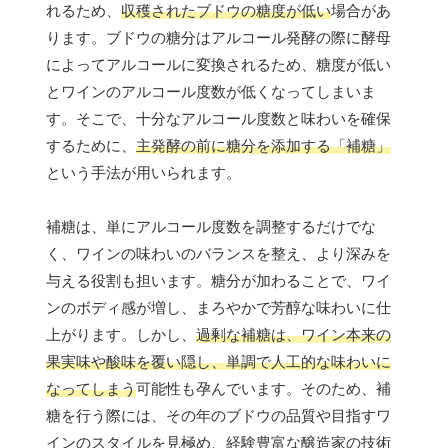
れるため、
収穫されたブドウの糖度が低い
場合があ
ります。ブドウの糖分はアルコール発酵の際に酵母
によってアルコールに変換されるため、糖度が低い
とワインのアルコール度数が低くなってしまいま
す。そこで、十分なアルコール度数と味わいを確保
するために、
主発酵の前に糖分を添加する「補糖」
という手法が用いられます。
補糖は、単にアルコール度数を調整するだけでな
く、ワインの味わいのバランスを整え、より深みを
与える役割も担います。糖分が加わることで、ワイ
ンのボディ感が増し、まろやかで芳醇な味わいに仕
上がります。しかし、
過剰な補糖は、ワイン本来の
果実味や酸味を覆い隠し、単調で人工的な味わいに
なってしまう
可能性も孕んでいます。そのため、補
糖を行う際には、その年のブドウの品質や目指すワ
インのスタイルを見極め、経験豊富な醸造家の技術