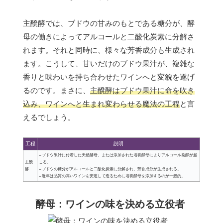
主醗酵では、ブドウの甘みのもとである糖分が、酵
母の働きによってアルコールと二酸化炭素に分解さ
れます。それと同時に、様々な芳香成分も生成され
ます。こうして、甘いだけのブドウ果汁が、複雑な
香りと味わいを持ち合わせたワインへと変貌を遂げ
るのです。まさに、
主醗酵はブドウ果汁に命を吹き
込み、ワインへと生まれ変わらせる魔法の工程
と言
えるでしょう。
工程
説明
– ブドウ果汁に付着した天然酵母、または添加された培養酵母によりアルコール発酵が起
主醗
こる。
酵
– ブドウの糖分がアルコールと二酸化炭素に分解され、芳香成分が生成される。
– 近年は品質の高いワインを安定して造るために培養酵母を添加するのが一般的。
酵母：ワインの味を決める立役者