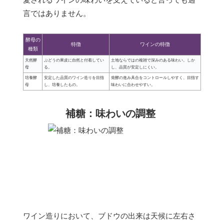
言ではありません。
酵母の
特徴
ワインの特徴
種類
天然酵
ぶどうの果皮に自然と付着してい
土地ならではの複雑で深みのある味わい。しか
母
る。
し、品質が安定しにくい。
培養酵
安定した品質のワイン造りを目指
発酵の進み具合をコントロールしやすく、目指す
母
し、培養したもの。
味わいに合わせやすい。
補糖：味わいの調整
ワイン造りにおいて、ブドウの出来は天候に左右さ