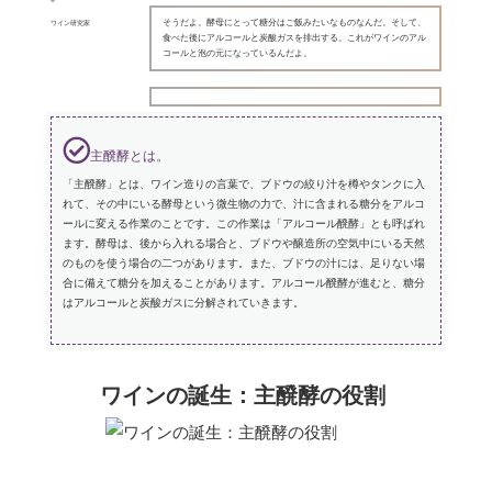
そうだよ。酵母にとって糖分はご飯みたいなものなんだ。そして、
ワイン研究家
食べた後にアルコールと炭酸ガスを排出する。これがワインのアル
コールと泡の元になっているんだよ。
主醗酵とは。
「主醗酵」とは、ワイン造りの言葉で、ブドウの絞り汁を樽やタンクに入
れて、その中にいる酵母という微生物の力で、汁に含まれる糖分をアルコ
ールに変える作業のことです。この作業は「アルコール醗酵」とも呼ばれ
ます。酵母は、後から入れる場合と、ブドウや醸造所の空気中にいる天然
のものを使う場合の二つがあります。また、ブドウの汁には、足りない場
合に備えて糖分を加えることがあります。アルコール醗酵が進むと、糖分
はアルコールと炭酸ガスに分解されていきます。
ワインの誕生：主醗酵の役割