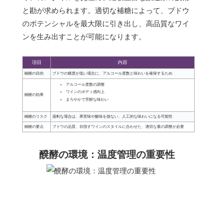
と勘が求められます。適切な補糖によって、ブドウ
のポテンシャルを最大限に引き出し、高品質なワイ
ンを生み出すことが可能になります。
項目
内容
補糖の目的
ブドウの糖度が低い場合に、アルコール度数と味わいを確保するため
アルコール度数の調整
ワインのボディ感向上
補糖の効果
まろやかで芳醇な味わい
補糖のリスク
過剰な場合は、果実味や酸味を損ない、人工的な味わいになる可能性
補糖の要点
ブドウの品質、目指すワインのスタイルに合わせた、適切な量の調整が必要
醗酵の環境：温度管理の重要性