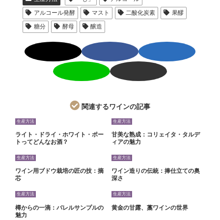
アルコール発酵
マスト
二酸化炭素
果醪
糖分
酵母
醸造
関連するワインの記事
生産方法
生産方法
ライト・ドライ・ホワイト・ポー
甘美な熟成：コリェイタ・タルデ
トってどんなお酒？
ィアの魅力
生産方法
生産方法
ワイン用ブドウ栽培の匠の技：摘
ワイン造りの伝統：捧仕立ての奥
芯
深さ
生産方法
生産方法
樽からの一滴：バレルサンプルの
黄金の甘露、藁ワインの世界
魅力