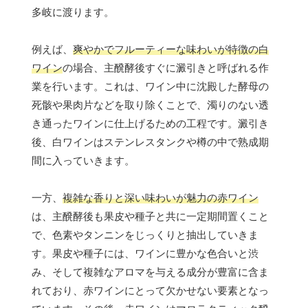
多岐に渡ります。
例えば、
爽やかでフルーティーな味わいが特徴の白
ワイン
の場合、主醗酵後すぐに澱引きと呼ばれる作
業を行います。これは、ワイン中に沈殿した酵母の
死骸や果肉片などを取り除くことで、濁りのない透
き通ったワインに仕上げるための工程です。澱引き
後、白ワインはステンレスタンクや樽の中で熟成期
間に入っていきます。
一方、
複雑な香りと深い味わいが魅力の赤ワイン
は、主醗酵後も果皮や種子と共に一定期間置くこと
で、色素やタンニンをじっくりと抽出していきま
す。果皮や種子には、ワインに豊かな色合いと渋
み、そして複雑なアロマを与える成分が豊富に含ま
れており、赤ワインにとって欠かせない要素となっ