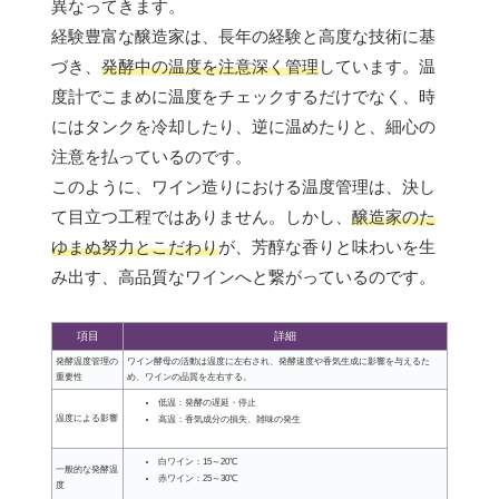
異なってきます。
経験豊富な醸造家は、長年の経験と高度な技術に基
づき、
発酵中の温度を注意深く管理
しています。温
度計でこまめに温度をチェックするだけでなく、時
にはタンクを冷却したり、逆に温めたりと、細心の
注意を払っているのです。
このように、ワイン造りにおける温度管理は、決し
て目立つ工程ではありません。しかし、
醸造家のた
ゆまぬ努力とこだわり
が、芳醇な香りと味わいを生
み出す、高品質なワインへと繋がっているのです。
項目
詳細
発酵温度管理の
ワイン酵母の活動は温度に左右され、発酵速度や香気生成に影響を与えるた
重要性
め、ワインの品質を左右する。
低温：発酵の遅延・停止
温度による影響
高温：香気成分の損失、雑味の発生
白ワイン：15～20℃
一般的な発酵温
赤ワイン：25～30℃
度