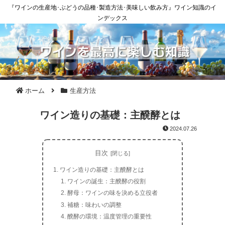
『ワインの生産地･ぶどうの品種･製造方法･美味しい飲み方』ワイン知識のイ
ンデックス
ホーム
生産方法
ワイン造りの基礎：主醗酵とは
2024.07.26
目次
ワイン造りの基礎：主醗酵とは
ワインの誕生：主醗酵の役割
酵母：ワインの味を決める立役者
補糖：味わいの調整
醗酵の環境：温度管理の重要性