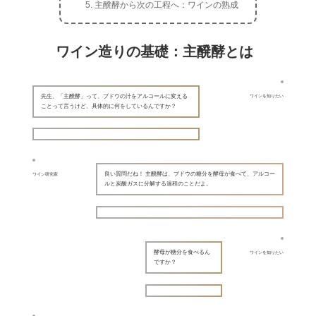
主醗酵から次の工程へ：ワインの熟成
ワイン造りの基礎：主醗酵とは
先生、「主醗酵」って、ブドウの汁をアルコールに変える
ワインを知りたい
ことって言うけど、具体的に何をしているんですか？
良い質問だね！ 主醗酵は、ブドウの糖分を酵母が食べて、アルコー
ワイン研究家
ルと炭酸ガスに分解する過程のことだよ。
酵母が糖分を食べるん
ワインを知りたい
ですか？