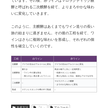
ています。その後、赤ワインはマロラクティック醗
酵と呼ばれる二次醗酵を経て、よりまろやかな味わ
いに変化していきます。
このように、主醗酵はあくまでもワイン造りの長い
旅の始まりに過ぎません。その後の工程を経て、ワ
インはさらに複雑な味わいを形成し、それぞれの個
性を確立していくのです。
工程
白ワイン
赤ワイン
主醗酵
ブドウの甘みがアルコールに変化
ブドウの甘みがアルコールに変化
澱引き
果皮や種子と共に一定期間置く
主醗酵後
・ワイン中の澱を除去
・色素やタンニンを抽出
・濁りのない透き通ったワインに
・豊かな色合いと渋み、複雑なアロマを付与
マロラクティック醗酵
二次醗酵
–
・まろやかな味わいに変化
熟成
ステンレスタンクや樽の中で熟成
–
生産方法
「し」
アルコール