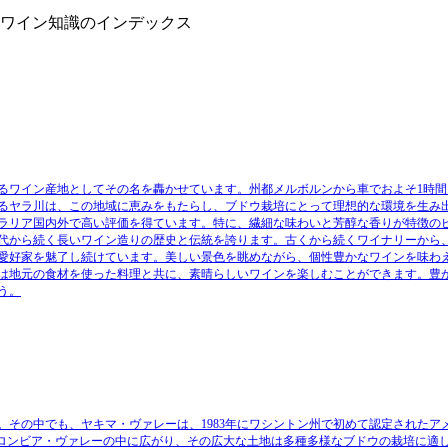
』ワイン知識のインデックス
るワイン産地としてその名を轟かせています。州都メルボルンから車でおよそ1時間
るヤラ川は、この地域に恵みをもたらし、ブドウ栽培にとって理想的な環境を生み
ラリア国内外で高い評価を得ています。特に、繊細な味わいと芳醇な香りが特徴の
年代から続く長いワイン造りの歴史と伝統を誇ります。古くから続くワイナリーから
愛好家を魅了し続けています。美しい景色を眺めながら、個性豊かなワインを味わ
は地元の食材を使った料理と共に、素晴らしいワインを楽しむことができます。豊
う。
その中でも、ヤキマ・ヴァレーは、1983年にワシントン州で初めて認定されたア
なコロンビア・ヴァレーの中に広がり、その広大な土地は多種多様なブドウの栽培に適