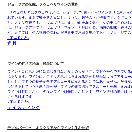
ジョージアの伝統、クヴェヴリワインの世界
- クヴェヴリとはクヴェヴリとは、ジョージアで古くからワイン造りに用いら
れています。まるで卵を逆さまにしたような、独特の形が特徴です。クヴェヴ
た、大切な存在です。クヴェヴリは、まず地面を深く掘り、その中に埋め込む
は、ジョージア語で「クヴェヴリ・ワイン」と呼ばれる、独特の風味と香りの
す。近年では、その独特の味わいが世界中で注目を集めており、ジョージアの
2024.07.26
道具
ワインの甘さの秘密：残糖について
ワインを口に含んだ時に感じる甘み。多くの人が「甘いブドウからできている
にあります。ワインは、ブドウの果汁に含まれる糖分を酵母によってアルコー
しかし、ブドウの糖分が全てアルコールに変わるわけではありません。酵母が
ウに含まれていた天然の糖分が、ワインの醸造過程でアルコール発酵しきれず
ワインは甘口になり、少ないワインは辛口になります。ワイン選びの際には、
になるはずです。
2024.07.26
テイスティング
デブルバージュ：よりクリアな白ワインを生む技術