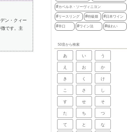
カベルネ・ソーヴィニヨン
リースリング
特級畑
日本ワイン
ルデン・クィー
辛口
ワイン法
味わい
特徴です。主
50音から検索
あ
い
う
え
お
か
き
く
け
こ
さ
し
す
せ
そ
た
ち
つ
て
と
な