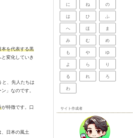
に
ね
の
は
ひ
ふ
へ
ほ
ま
み
む
め
日本を代表する黒
も
や
ゆ
へと変化していき
よ
ら
り
る
れ
ろ
うと、先人たちは
わ
ーン」なのです。
香
が特徴です。口
サイト作成者
は、日本の風土