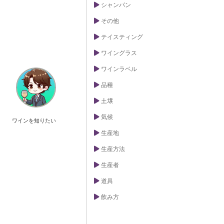
シャンパン
その他
テイスティング
ワイングラス
ワインラベル
品種
土壌
気候
ワインを知りたい
生産地
生産方法
生産者
道具
飲み方