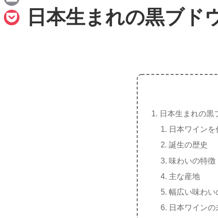
n
a
日本生まれの黒ブド
E
e
c
m
P
e
a
o
b
i
c
o
l
k
o
e
k
t
日本生まれの黒
日本ワインを
誕生の歴史
味わいの特徴
主な産地
幅広い味わい
日本ワインの