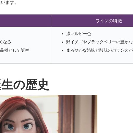
ています。
ワインの特徴
濃いルビー色
くなる
野イチゴやブラックベリーの豊かな
た品種として誕生
まろやかな渋味と酸味のバランスが
誕生の歴史