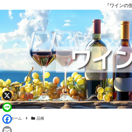
『ワインの
X
L
ホーム
品種
i
F