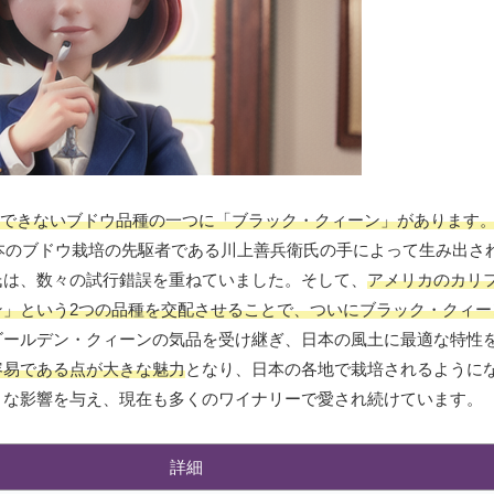
できないブドウ品種の一つに「ブラック・クィーン」があります
日本のブドウ栽培の先駆者である川上善兵衛氏の手によって生み出さ
氏は、数々の試行錯誤を重ねていました。そして、
アメリカのカリ
」という2つの品種を交配させることで、ついにブラック・クィー
ゴールデン・クィーンの気品を受け継ぎ、日本の風土に最適な特性
容易である点が大きな魅力
となり、日本の各地で栽培されるように
きな影響を与え、現在も多くのワイナリーで愛され続けています。
詳細