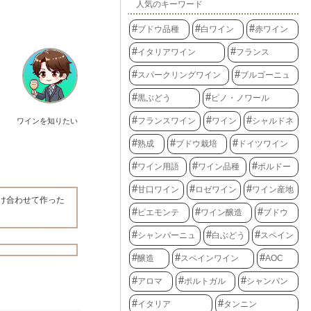
人気のキーワード
ブドウ品種
白ワイン
赤ワイン
イタリアワイン
フランス
スパークリングワイン
ブルゴーニュ
黒ぶどう
ピノ・ノワール
フランスワイン
ワイン
シャルドネ
ワインを知りたい
熟成
ブドウ栽培
ドイツワイン
ワイン用語
ワイン品種
ボルドー
甘口ワイン
ロゼワイン
ワイン産地
け合わせて作った
ピエモンテ
ワイン醸造
ブドウ
シャンパーニュ
白ぶどう
スペイン
醸造
スペインワイン
AOC
アロマ
ポルトガル
シャンパン
イタリア
タンニン