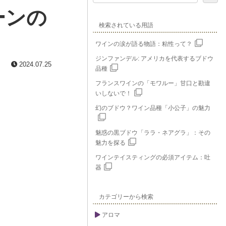
ーンの
検索されている用語
ワインの涙が語る物語：粘性って？
ジンファンデル: アメリカを代表するブドウ
2024.07.25
品種
フランスワインの「モワルー」甘口と勘違
いしないで！
幻のブドウ？ワイン品種「小公子」の魅力
魅惑の黒ブドウ「ララ・ネアグラ」：その
魅力を探る
ワインテイスティングの必須アイテム：吐
器
カテゴリーから検索
アロマ