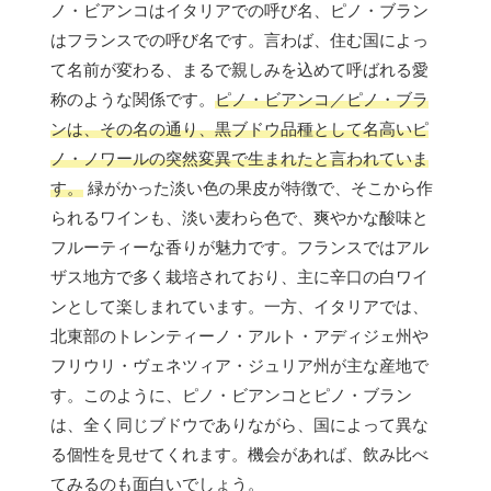
ノ・ビアンコはイタリアでの呼び名、ピノ・ブラン
はフランスでの呼び名です。言わば、住む国によっ
て名前が変わる、まるで親しみを込めて呼ばれる愛
称のような関係です。
ピノ・ビアンコ／ピノ・ブラ
ンは、その名の通り、黒ブドウ品種として名高いピ
ノ・ノワールの突然変異で生まれたと言われていま
す。
緑がかった淡い色の果皮が特徴で、そこから作
られるワインも、淡い麦わら色で、爽やかな酸味と
フルーティーな香りが魅力です。フランスではアル
ザス地方で多く栽培されており、主に辛口の白ワイ
ンとして楽しまれています。一方、イタリアでは、
北東部のトレンティーノ・アルト・アディジェ州や
フリウリ・ヴェネツィア・ジュリア州が主な産地で
す。このように、ピノ・ビアンコとピノ・ブラン
は、全く同じブドウでありながら、国によって異な
る個性を見せてくれます。機会があれば、飲み比べ
てみるのも面白いでしょう。