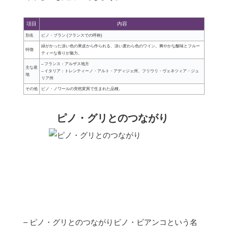
項目
内容
別名
ピノ・ブラン (フランスでの呼称)
緑がかった淡い色の果皮から作られる、淡い麦わら色のワイン。爽やかな酸味とフルー
特徴
ティーな香りが魅力。
– フランス：アルザス地方
主な産
– イタリア：トレンティーノ・アルト・アディジェ州、フリウリ・ヴェネツィア・ジュ
地
リア州
その他
ピノ・ノワールの突然変異で生まれた品種。
ピノ・グリとのつながり
– ピノ・グリとのつながりピノ・ビアンコという名