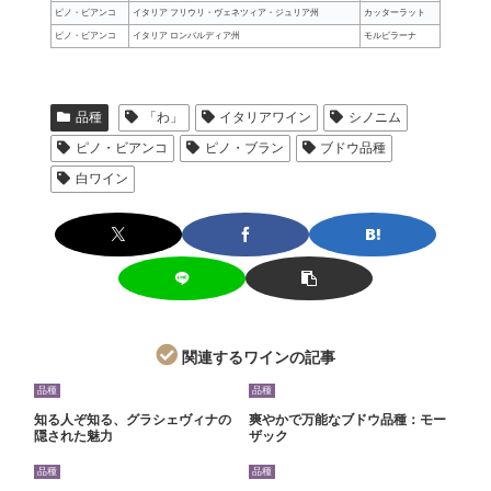
ピノ・ビアンコ
イタリア フリウリ・ヴェネツィア・ジュリア州
カッターラット
ピノ・ビアンコ
イタリア ロンバルディア州
モルビラーナ
品種
「わ」
イタリアワイン
シノニム
ピノ・ビアンコ
ピノ・ブラン
ブドウ品種
白ワイン
関連するワインの記事
品種
品種
知る人ぞ知る、グラシェヴィナの
爽やかで万能なブドウ品種：モー
隠された魅力
ザック
品種
品種