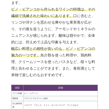
ます。
ピノ・ビアンコから作られるワインの特徴は、その
繊細で洗練された味わいにあります。
口に含むと、
リンゴや洋ナシを思わせる爽やかな果実香が広が
り、その後を追うように、アーモンドやミネラルの
ニュアンスが感じられます。酸味は穏やかで、全体
的には、控えめで上品な印象を与えます。
幅広い料理との相性が良いのも、ピノ・ビアンコの
魅力の一つです。
魚介類を使った料理や、鶏肉料
理、クリームソースを使ったパスタなど、様々な料
理と合わせることができます。また、食前酒として
単独で楽しむのもおすすめです。
項目
詳細
ブドウ品種
ピノ・ビアンコ
原産地
フランス ブルゴーニュ地方
主な栽培地
イタリア、フランス、ドイツ、オーストラリア、アメリカなど
域