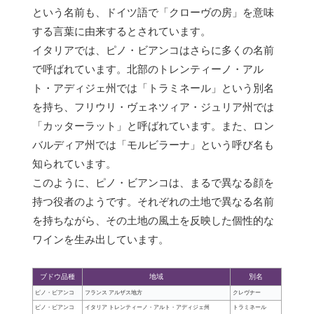
という名前も、ドイツ語で「クローヴの房」を意味
する言葉に由来するとされています。
イタリアでは、ピノ・ビアンコはさらに多くの名前
で呼ばれています。北部のトレンティーノ・アル
ト・アディジェ州では「トラミネール」という別名
を持ち、フリウリ・ヴェネツィア・ジュリア州では
「カッターラット」と呼ばれています。また、ロン
バルディア州では「モルビラーナ」という呼び名も
知られています。
このように、ピノ・ビアンコは、まるで異なる顔を
持つ役者のようです。それぞれの土地で異なる名前
を持ちながら、その土地の風土を反映した個性的な
ワインを生み出しています。
ブドウ品種
地域
別名
ピノ・ビアンコ
フランス アルザス地方
クレヴナー
ピノ・ビアンコ
イタリア トレンティーノ・アルト・アディジェ州
トラミネール