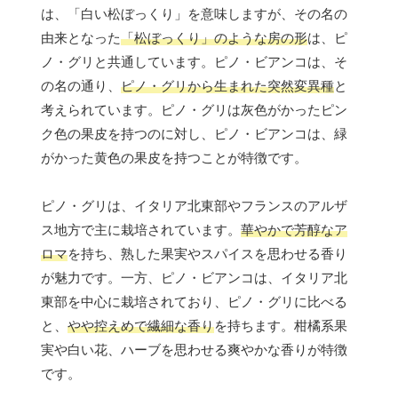
は、「白い松ぼっくり」を意味しますが、その名の
由来となった
「松ぼっくり」のような房の形
は、ピ
ノ・グリと共通しています。ピノ・ビアンコは、そ
の名の通り、
ピノ・グリから生まれた突然変異種
と
考えられています。ピノ・グリは灰色がかったピン
ク色の果皮を持つのに対し、ピノ・ビアンコは、緑
がかった黄色の果皮を持つことが特徴です。
ピノ・グリは、イタリア北東部やフランスのアルザ
ス地方で主に栽培されています。
華やかで芳醇なア
ロマ
を持ち、熟した果実やスパイスを思わせる香り
が魅力です。一方、ピノ・ビアンコは、イタリア北
東部を中心に栽培されており、ピノ・グリに比べる
と、
やや控えめで繊細な香り
を持ちます。柑橘系果
実や白い花、ハーブを思わせる爽やかな香りが特徴
です。