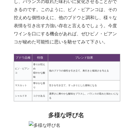
し、バランスの取れた味わいに変化させることがで
きるのです。このように、ピノ・ビアンコは、その
控えめな個性ゆえに、他のブドウと調和し、様々な
表情を引き出す力強い存在と言えるでしょう。今度
ワインを口にする機会があれば、ぜひピノ・ビアン
コが秘めた可能性に思いを馳せてみて下さい。
ブドウ品種
特徴
ブレンド効果
香りが控え
ピノ・ビアン
め
他のブドウの個性を引き立て、奥行きと複雑さを与える
コ
穏やかな酸
味
華やかな香
マスカット
甘さを引き立て、すっきりとした後味になる
り
濃厚さに爽やかな酸味をプラスし、バランスの取れた味わいにな
シャルドネ
コクがある
る
多様な呼び名