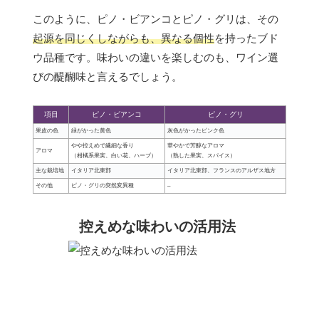
このように、ピノ・ビアンコとピノ・グリは、その
起源を同じくしながらも、異なる個性
を持ったブド
ウ品種です。味わいの違いを楽しむのも、ワイン選
びの醍醐味と言えるでしょう。
項目
ピノ・ビアンコ
ピノ・グリ
果皮の色
緑がかった黄色
灰色がかったピンク色
やや控えめで繊細な香り
華やかで芳醇なアロマ
アロマ
（柑橘系果実、白い花、ハーブ）
（熟した果実、スパイス）
主な栽培地
イタリア北東部
イタリア北東部、フランスのアルザス地方
その他
ピノ・グリの突然変異種
–
控えめな味わいの活用法