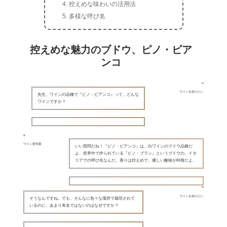
控えめな味わいの活用法
多様な呼び名
控えめな魅力のブドウ、ピノ・ビア
ンコ
ワインを知りたい
先生、ワインの品種で『ピノ・ビアンコ』って、どんな
ワインですか？
ワイン研究家
いい質問だね！『ピノ・ビアンコ』は、白ワインのブドウ品種だ
よ。世界中で作られている『ピノ・ブラン』というブドウの、イタ
リアでの呼び名なんだ。香りは控えめで、優しい酸味が特徴だよ。
ワインを知りたい
そうなんですね。でも、そんなに色々な場所で栽培されて
いるのに、あまり有名ではないのはなぜですか？