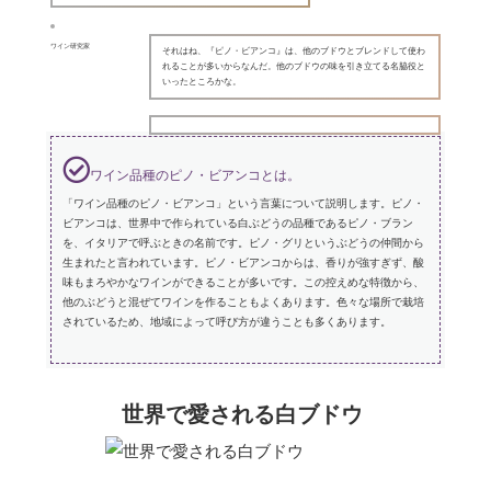
ワイン研究家
それはね、『ピノ・ビアンコ』は、他のブドウとブレンドして使わ
れることが多いからなんだ。他のブドウの味を引き立てる名脇役と
いったところかな。
ワイン品種のピノ・ビアンコとは。
「ワイン品種のピノ・ビアンコ」という言葉について説明します。ピノ・
ビアンコは、世界中で作られている白ぶどうの品種であるピノ・ブラン
を、イタリアで呼ぶときの名前です。ピノ・グリというぶどうの仲間から
生まれたと言われています。ピノ・ビアンコからは、香りが強すぎず、酸
味もまろやかなワインができることが多いです。この控えめな特徴から、
他のぶどうと混ぜてワインを作ることもよくあります。色々な場所で栽培
されているため、地域によって呼び方が違うことも多くあります。
世界で愛される白ブドウ