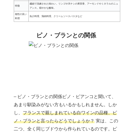
繊細で洗練された味わい。リンゴや洋ナシの果実香、アーモンドやミネラルのニュ
特徴
アンス。穏やかな酸味。
相性の良い
魚介料理、鶏肉料理、クリームソースパスタなど
料理
ピノ・ブランとの関係
– ピノ・ブランとの関係ピノ・ビアンコと聞いて、
あまり馴染みがない方もいるかもしれません。しか
し、
フランスで親しまれている白ワインの品種、ピ
ノ・ブランと言ったらどうでしょうか？
実は、この
二つ、全く同じブドウから作られているのです。ピ