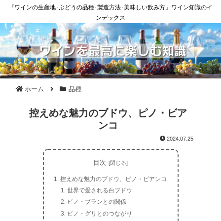
『ワインの生産地･ぶどうの品種･製造方法･美味しい飲み方』ワイン知識のイ
ンデックス
ホーム
品種
控えめな魅力のブドウ、ピノ・ビア
ンコ
2024.07.25
目次
控えめな魅力のブドウ、ピノ・ビアンコ
世界で愛される白ブドウ
ピノ・ブランとの関係
ピノ・グリとのつながり