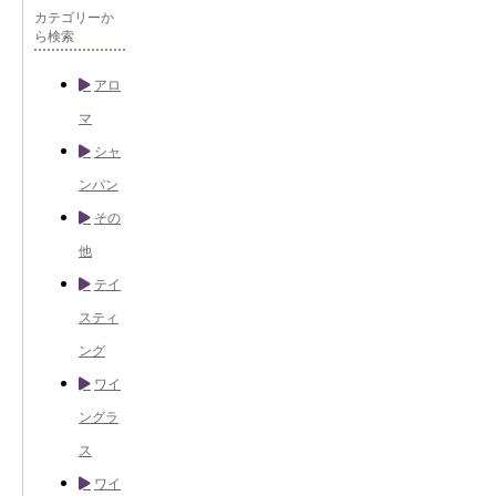
カテゴリーか
ら検索
アロ
マ
シャ
ンパン
その
他
テイ
スティ
ング
ワイ
ングラ
ス
ワイ