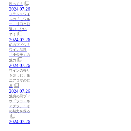
性って？
2024.07.26
フランスワイ
ンの「モワル
ー」甘口と勘
違いしない
で！
2024.07.26
幻のブドウ？
ワイン品種
「小公子」の
魅力
2024.07.26
ワインの香り
を楽しむ：第
二アロマの世
界
2024.07.26
魅惑の黒ブド
ウ「ララ・ネ
アグラ」：そ
の魅力を探る
2024.07.26