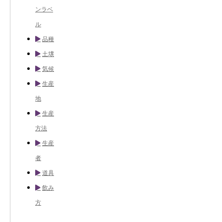
ンラベ
ル
品種
土壌
気候
生産
地
生産
方法
生産
者
道具
飲み
方