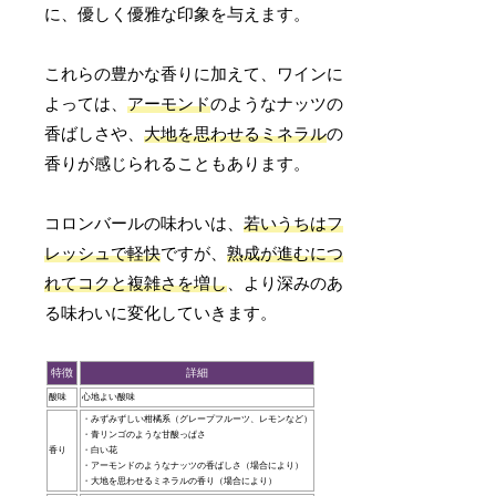
に、優しく優雅な印象を与えます。
これらの豊かな香りに加えて、ワインに
よっては、
アーモンド
のようなナッツの
香ばしさや、
大地を思わせるミネラル
の
香りが感じられることもあります。
コロンバールの味わいは、
若いうちはフ
レッシュで軽快
ですが、
熟成が進むにつ
れてコクと複雑さを増し
、より深みのあ
る味わいに変化していきます。
特徴
詳細
酸味
心地よい酸味
・みずみずしい柑橘系（グレープフルーツ、レモンなど）
・青リンゴのような甘酸っぱさ
香り
・白い花
・アーモンドのようなナッツの香ばしさ（場合により）
・大地を思わせるミネラルの香り（場合により）