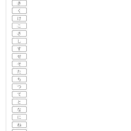
き
く
け
こ
さ
し
す
せ
そ
た
ち
つ
て
と
な
に
ね