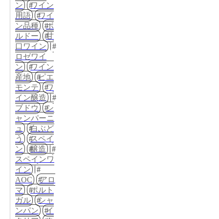
ン
ワイン
用語
ワイ
ン品種
ボ
ルドー
甘
口ワイン
ロゼワイ
ン
ワイン
産地
ピエ
モンテ
ワ
イン醸造
ブドウ
シ
ャンパーニ
ュ
白ぶど
う
スペイ
ン
醸造
スペインワ
イン
AOC
アロ
マ
ポルト
ガル
シャ
ンパン
イ