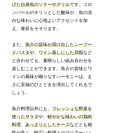
げた白身魚のソテーやグリル
です。コロ
ンバールのキリッとした酸味が、魚の淡
白な味わいに心地よいアクセントを加
え、食欲をそそります。
また、
魚介の旨味が溶け出したシーフー
ドパスタ
や、
ワイン蒸しにした貝類
など
と合わせても、素晴らしい組み合わせを
楽しむことができます。魚介の旨味とワ
インの風味が織りなすハーモニーは、ま
さに至福のひとときを演出してくれるで
しょう。
魚介料理以外にも、
フレッシュな野菜を
使ったサラダ
や、
軽やかな味わいの鶏肉
料理
、
あっさりとしたチーズ
などとも相
性が良く、幅広い料理とのマリアージュ