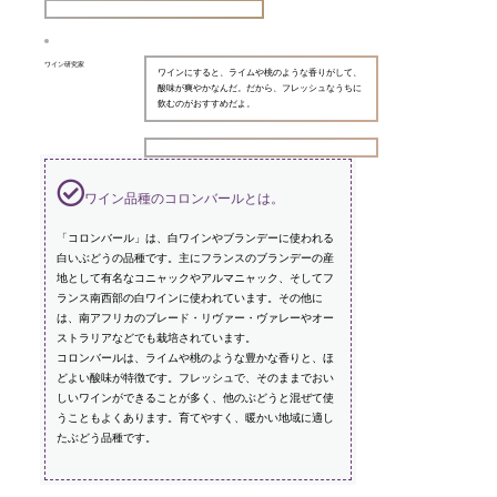
ワイン研究家
ワインにすると、ライムや桃のような香りがして、
酸味が爽やかなんだ。だから、フレッシュなうちに
飲むのがおすすめだよ。
ワイン品種のコロンバールとは。
「コロンバール」は、白ワインやブランデーに使われる
白いぶどうの品種です。主にフランスのブランデーの産
地として有名なコニャックやアルマニャック、そしてフ
ランス南西部の白ワインに使われています。その他に
は、南アフリカのブレード・リヴァー・ヴァレーやオー
ストラリアなどでも栽培されています。
コロンバールは、ライムや桃のような豊かな香りと、ほ
どよい酸味が特徴です。フレッシュで、そのままでおい
しいワインができることが多く、他のぶどうと混ぜて使
うこともよくあります。育てやすく、暖かい地域に適し
たぶどう品種です。