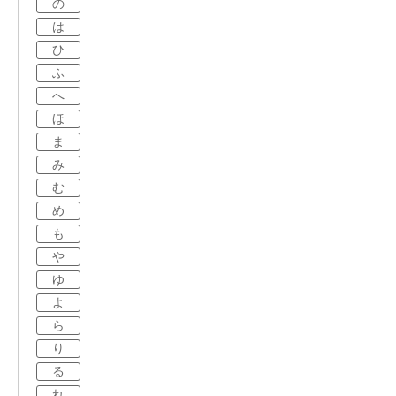
の
は
ひ
ふ
へ
ほ
ま
み
む
め
も
や
ゆ
よ
ら
り
る
れ