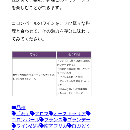
を楽しむことができます。
コロンバールのワインを、ぜひ様々な料
理と合わせて、その魅力を存分に味わっ
てみてください。
ワイン
合う料理
・
シンプルに焼き上げた白身魚
のソテーやグリル
・
魚介の旨味が溶け出したシー
フードパスタ
爽やかな酸味とフルーティーな香りをあ
・
ワイン蒸しにした貝類
わせ持つ
コロンバール
・
フレッシュな野菜を使ったサ
ラダ
・
軽やかな味わいの鶏肉料理
・
あっさりとしたチーズ
品種
「わ」
アロマ
オーストラリア
コロンバール
フランス
ブランデー
ワイン品種
南アフリカ
白ぶどう