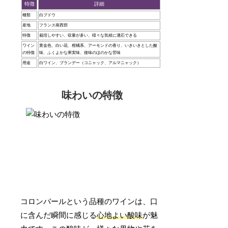
特徴
詳細
種類
白ブドウ
産地
フランス南西部
特徴
栽培しやすい、収量が多い、様々な気候に適応できる
ワイン
黄金色、白い花、柑橘系、アーモンドの香り、いきいきとした酸
の特徴
味、ふくよかな果実味、後味のほのかな苦味
用途
白ワイン、ブランデー（コニャック、アルマニャック）
味わいの特徴
コロンバールという品種のワインは、口
に含んだ瞬間に感じる
心地よい酸味
が魅