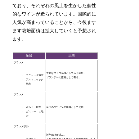
ており、それぞれの風土を生かした個性
的なワインが造られています。国際的に
人気が高まっていることから、今後ます
ます栽培面積は拡大していくと予想され
ます。
地域
説明
フランス
主要なブドウ品種として広く栽培。
コニャック地方
ブランデーの原料として有名。
アルマニャック
地方
フランス
ボルドー地方
辛口の白ワインの原料として使用。
ガスコーニュ地
方
フランス以外
近年栽培が盛ん。