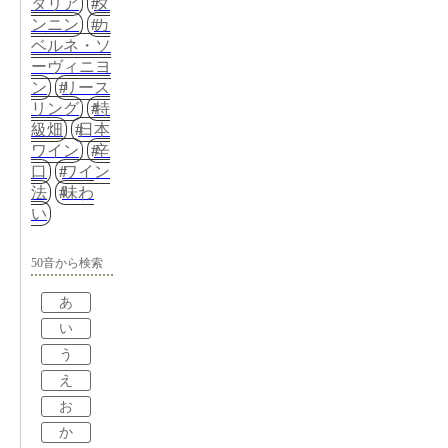
タリア
タ
ンニン
カ
ベルネ・ソ
ーヴィニヨ
ン
リース
リング
特
級畑
日本
ワイン
辛
口
ワイン
法
味わ
い
50音から検索
あ
い
う
え
お
か