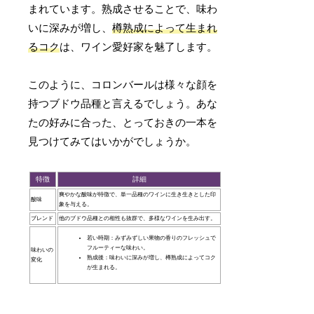
まれています。熟成させることで、味わ
いに深みが増し、
樽熟成によって生まれ
るコク
は、ワイン愛好家を魅了します。
このように、コロンバールは様々な顔を
持つブドウ品種と言えるでしょう。あな
たの好みに合った、とっておきの一本を
見つけてみてはいかがでしょうか。
特徴
詳細
爽やかな酸味が特徴で、単一品種のワインに生き生きとした印
酸味
象を与える。
ブレンド
他のブドウ品種との相性も抜群で、多様なワインを生み出す。
若い時期：みずみずしい果物の香りのフレッシュで
フルーティーな味わい。
味わいの
熟成後：味わいに深みが増し、樽熟成によってコク
変化
が生まれる。