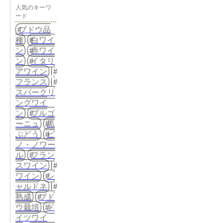
人気のキーワ
ード
ブドウ品
種
白ワイ
ン
赤ワイ
ン
イタリ
アワイン
フランス
スパークリ
ングワイ
ン
ブルゴ
ーニュ
黒
ぶどう
ピ
ノ・ノワー
ル
フラン
スワイン
ワイン
シ
ャルドネ
熟成
ブド
ウ栽培
ド
イツワイ