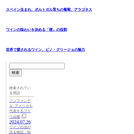
スペイン生まれ、ポルトガル育ちの葡萄、アラゴネス
ワインの味わいを決める「梗」の役割
世界で愛されるワイン、ピノ・グリージョの魅力
検索
検索されてい
る用語
ジンファンデ
ル: アメリカを
代表するブド
ウ品種
2024.07.26
ワインの涙が
語る物語：粘