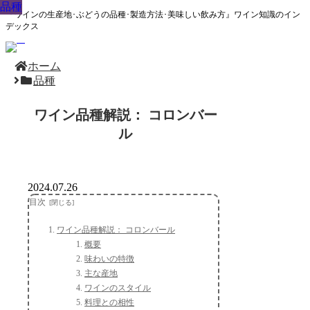
品種
品種
品種
品種
品種
品種
品種
品種
品種
『ワインの生産地･ぶどうの品種･製造方法･美味しい飲み方』ワイン知識のイン
デックス
ホーム
品種
ワイン品種解説： コロンバー
ル
2024.07.26
目次
ワイン品種解説： コロンバール
概要
味わいの特徴
主な産地
ワインのスタイル
料理との相性