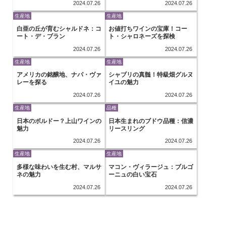
2024.07.26
2024.07.26
生産地
生産地
白亜の丘が育むシャルドネ：コ
お値打ちワインの宝庫！コー
ート・デ・ブラン
ト・シャロネーズを探検
2024.07.26
2024.07.26
生産地
生産地
アメリカの銘醸地、ナパ・ヴァ
シャブリの真髄！特級畑グルヌ
レーを探る
イユの魅力
2024.07.26
2024.07.26
生産地
品種
日本のボルドー？上山ワインの
日本生まれのブドウ品種：信濃
魅力
リースリング
2024.07.26
2024.07.26
生産地
生産地
多様な味わいを生む村、マルサ
マコン・ヴィラージュ：ブルゴ
ネの魅力
ーニュの白い宝石
2024.07.26
2024.07.26