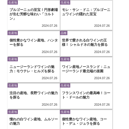
生産地
生産地
ブルゴーニュの至宝！円形劇場
モレ・サン・ドニ：ブルゴーニ
が生む芳醇な味わい「コルト
ュワインの隠れた至宝
ン」
2024.07.26
2024.07.26
生産地
品種
個性豊かなワイン産地、ハンタ
世界で愛される白ワインの王
ーを探る
様！ シャルドネの魅力を探る
2024.07.26
2024.07.26
生産地
生産地
ニュージーランドワインの魅
ワイン産地ノースランド：ニュ
力：モウテレ・ヒルズを探る
ージーランド最北端の楽園
2024.07.26
2024.07.26
生産地
生産地
注目の産地、長野ワインの魅力
フランスワインの最高峰！コー
を探る
ト・ドールの魅力
2024.07.26
2024.07.26
生産地
生産地
憧れの白ワイン産地、ムルソー
個性豊かなワイン産地、コー
の魅力
ト・デュ・ジュラを探る