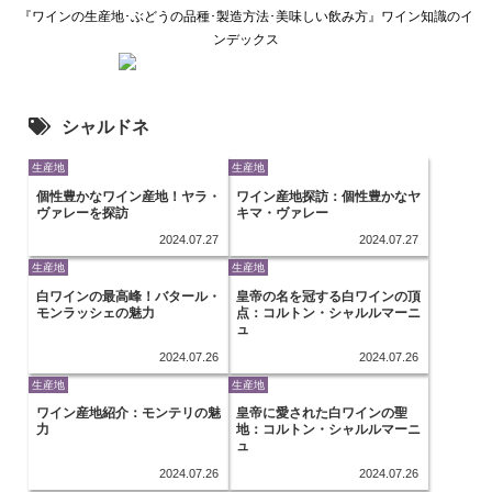
『ワインの生産地･ぶどうの品種･製造方法･美味しい飲み方』ワイン知識のイ
ンデックス
シャルドネ
生産地
生産地
個性豊かなワイン産地！ヤラ・
ワイン産地探訪：個性豊かなヤ
ヴァレーを探訪
キマ・ヴァレー
2024.07.27
2024.07.27
生産地
生産地
白ワインの最高峰！バタール・
皇帝の名を冠する白ワインの頂
モンラッシェの魅力
点：コルトン・シャルルマーニ
ュ
2024.07.26
2024.07.26
生産地
生産地
ワイン産地紹介：モンテリの魅
皇帝に愛された白ワインの聖
力
地：コルトン・シャルルマーニ
ュ
2024.07.26
2024.07.26