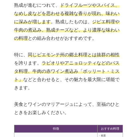
熟成が進むにつれて、
ドライフルーツやスパイス、
なめし皮などを思わせる複雑な香りが現れ、味わい
に深みが増します
。熟成したものは、
ジビエ料理や
牛肉の煮込み、熟成チーズなど、より濃厚な味わい
の料理
との組み合わせがおすすめです。
特に、
同じピエモンテ州の郷土料理とは抜群の相性
を誇ります。
ラビオリやアニョロッティなどのパス
タ料理、牛肉の赤ワイン煮込み「ボッリート・ミス
ト」
などと合わせると、その魅力を最大限に堪能で
きます。
美食とワインのマリアージュによって、至福のひと
ときをお楽しみください。
特徴
おすすめ料理
・前菜