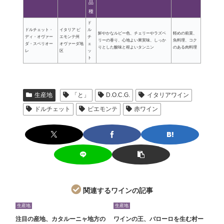
品
種
ド
ドルチェット・
イタリア ピ
ル
鮮やかなルビー色、チェリーやラズベ
軽めの前菜、
ディ・オヴァー
エモンテ州
チ
リーの香り、心地よい果実味、しっか
魚料理、コク
ダ・スペリオー
オヴァーダ地
ェ
りとした酸味と程よいタンニン
のある肉料理
レ
区
ッ
ト
生産地
「と」
D.O.C.G.
イタリアワイン
ドルチェット
ピエモンテ
赤ワイン
関連するワインの記事
生産地
生産地
注目の産地、カタルーニャ地方の
ワインの王、バローロを生む村ー