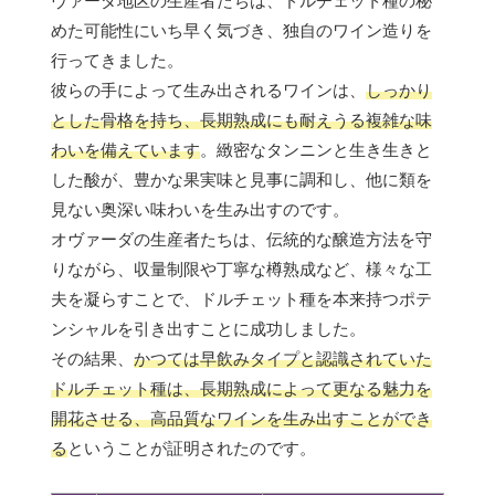
ヴァーダ地区の生産者たちは、ドルチェット種の秘
めた可能性にいち早く気づき、独自のワイン造りを
行ってきました。
彼らの手によって生み出されるワインは、
しっかり
とした骨格を持ち、長期熟成にも耐えうる複雑な味
わいを備えています
。緻密なタンニンと生き生きと
した酸が、豊かな果実味と見事に調和し、他に類を
見ない奥深い味わいを生み出すのです。
オヴァーダの生産者たちは、伝統的な醸造方法を守
りながら、収量制限や丁寧な樽熟成など、様々な工
夫を凝らすことで、ドルチェット種を本来持つポテ
ンシャルを引き出すことに成功しました。
その結果、
かつては早飲みタイプと認識されていた
ドルチェット種は、長期熟成によって更なる魅力を
開花させる、高品質なワインを生み出すことができ
る
ということが証明されたのです。