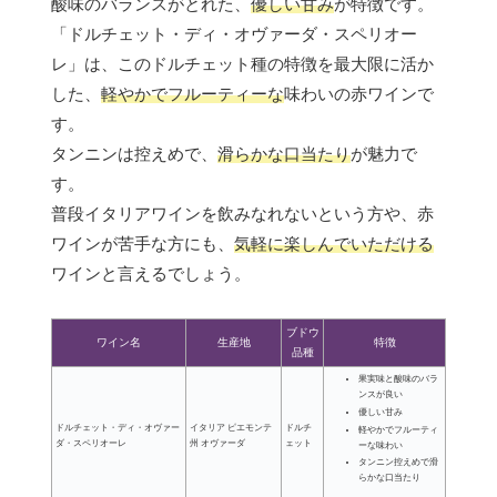
酸味のバランスがとれた、
優しい甘み
が特徴です。
「ドルチェット・ディ・オヴァーダ・スペリオー
レ」は、このドルチェット種の特徴を最大限に活か
した、
軽やかでフルーティーな
味わいの赤ワインで
す。
タンニンは控えめで、
滑らかな口当たり
が魅力で
す。
普段イタリアワインを飲みなれないという方や、赤
ワインが苦手な方にも、
気軽に楽しんでいただける
ワインと言えるでしょう。
ブドウ
ワイン名
生産地
特徴
品種
果実味と酸味のバラ
ンスが良い
優しい甘み
ドルチェット・ディ・オヴァー
イタリア ピエモンテ
ドルチ
軽やかでフルーティ
ダ・スペリオーレ
州 オヴァーダ
ェット
ーな味わい
タンニン控えめで滑
らかな口当たり