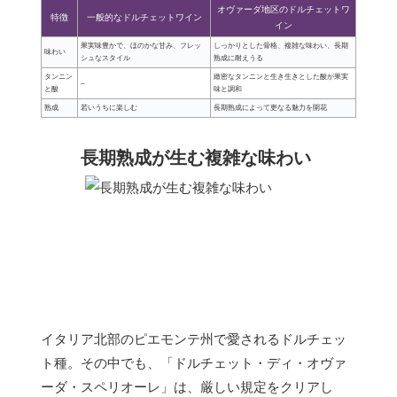
オヴァーダ地区のドルチェットワ
特徴
一般的なドルチェットワイン
イン
果実味豊かで、ほのかな甘み、フレッ
しっかりとした骨格、複雑な味わい、長期
味わい
シュなスタイル
熟成に耐えうる
タンニン
緻密なタンニンと生き生きとした酸が果実
–
と酸
味と調和
熟成
若いうちに楽しむ
長期熟成によって更なる魅力を開花
長期熟成が生む複雑な味わい
イタリア北部のピエモンテ州で愛されるドルチェッ
ト種。その中でも、「ドルチェット・ディ・オヴァ
ーダ・スペリオーレ」は、厳しい規定をクリアし