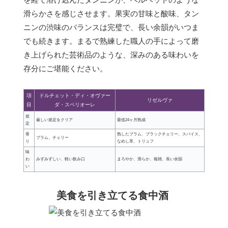
滑らかさを感じさせます。果実の甘味と酸味、タン
ニンの渋味のバランスは完璧で、長い余韻がいつま
でも続きます。まるで熟練した職人の手によって磨
き上げられた芸術品のような、深みのある味わいを
存分にご堪能ください。
項
ドルチェット・ディ・オヴァー
リゼルヴァ
目
ダ・スペリオーレ
規
厳しい規定をクリア
最低24ヶ月熟成
定
香
熟したプラム、ブラックチェリー、スパイス、
プラム、チェリー
り
なめし革、トリュフ
味
わ
みずみずしい、軽い飲み口
まろやか、滑らか、複雑、長い余韻
い
美食を引き立てる食中酒