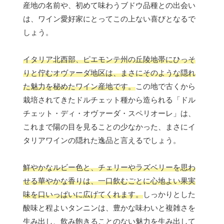
産地の名前や、初めて味わうブドウ品種との出会い
は、ワイン愛好家にとってこの上ない喜びとなるで
しょう。
イタリア北西部、ピエモンテ州の丘陵地帯にひっそ
りと佇むオヴァーダ地区は、まさにそのような隠れ
た魅力を秘めたワイン産地です。
この地で古くから
栽培されてきたドルチェット種から造られる「ドル
チェット・ディ・オヴァーダ・スペリオーレ」は、
これまで陽の目を見ることの少なかった、まさにイ
タリアワインの隠れた逸品と言えるでしょう。
鮮やかなルビー色と、チェリーやラズベリーを思わ
せる華やかな香りは、一口飲むごとに心地よい果実
味を口いっぱいに広げてくれます。
しっかりとした
酸味と程よいタンニンは、豊かな味わいと複雑さを
生み出し、飲み飽きることのない魅力を生み出して