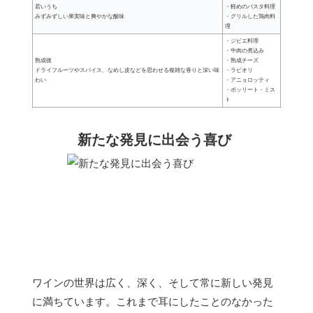
若いうち
・軽めのパスタ料理
みずみずしい果実味と爽やかな酸味
・グリルした鶏肉料
理
・ジビエ料理
・牛肉の煮込み
熟成後
・熟成チーズ
ドライフルーツやスパイス、なめし皮などを思わせる複雑な香りと深い味
・ラビオリ
わい
・アニョロッティ
・ボッリート・ミス
ト
新たな発見に出会う喜び
ワインの世界は広く、深く、そして常に新しい発見
に満ちています。これまで耳にしたことのなかった