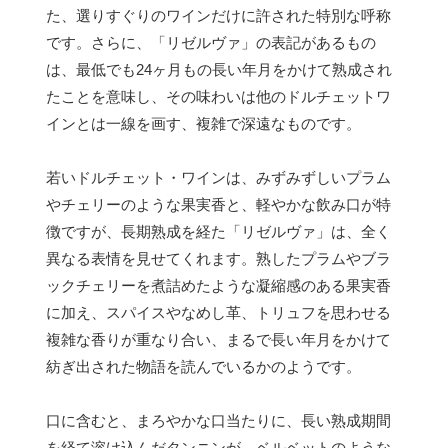
た、選りすぐりのワインだけに許された特別な呼称
です。さらに、「リゼルヴァ」の表記があるもの
は、最低でも24ヶ月もの長い年月をかけて熟成され
たことを意味し、その味わいは他のドルチェットワ
インとは一線を画す、複雑で深遠なものです。
若いドルチェット・ワインは、みずみずしいプラム
やチェリーのような果実香と、軽やかな飲み口が特
徴ですが、長期熟成を経た「リゼルヴァ」は、全く
異なる表情を見せてくれます。熟したプラムやブラ
ックチェリーを煮詰めたような凝縮感のある果実香
に加え、スパイスやなめし革、トリュフを思わせる
複雑な香りが重なり合い、まるで長い年月をかけて
紡ぎ出された物語を読んでいるかのようです。
口に含むと、まろやかな口当たりに、長い熟成期間
を経て溶け込んだタンニンが、ベルベットのような