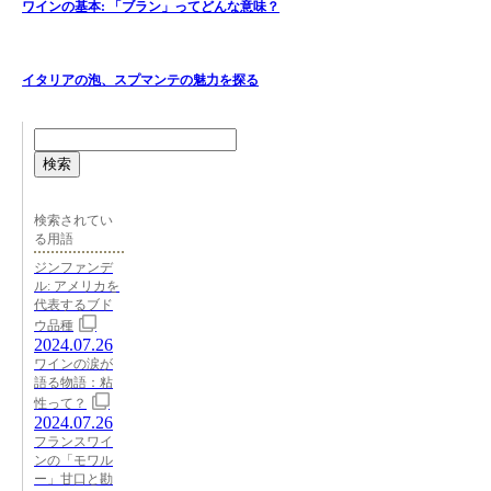
ワインの基本: 「ブラン」ってどんな意味？
イタリアの泡、スプマンテの魅力を探る
検索
検索されてい
る用語
ジンファンデ
ル: アメリカを
代表するブド
ウ品種
2024.07.26
ワインの涙が
語る物語：粘
性って？
2024.07.26
フランスワイ
ンの「モワル
ー」甘口と勘