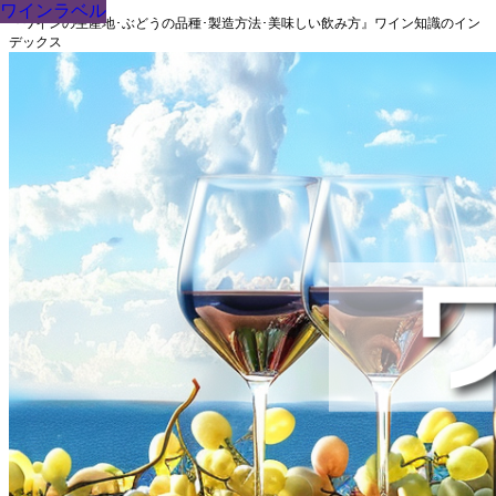
ワインラベル
ワインラベル
ワインラベル
ワインラベル
ワインラベル
ワインラベル
ワインラベル
ワインラベル
ワインラベル
『ワインの生産地･ぶどうの品種･製造方法･美味しい飲み方』ワイン知識のイン
デックス