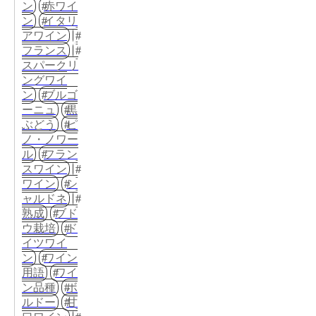
ン
赤ワイ
ン
イタリ
アワイン
フランス
スパークリ
ングワイ
ン
ブルゴ
ーニュ
黒
ぶどう
ピ
ノ・ノワー
ル
フラン
スワイン
ワイン
シ
ャルドネ
熟成
ブド
ウ栽培
ド
イツワイ
ン
ワイン
用語
ワイ
ン品種
ボ
ルドー
甘