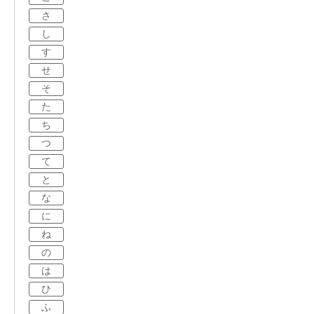
さ
し
す
せ
そ
た
ち
つ
て
と
な
に
ね
の
は
ひ
ふ