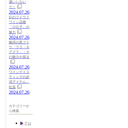
違いしない
で！
2024.07.26
幻のブドウ？
ワイン品種
「小公子」の
魅力
2024.07.26
魅惑の黒ブド
ウ「ララ・ネ
アグラ」：そ
の魅力を探る
2024.07.26
ワインテイス
ティングの必
須アイテム：
吐器
2024.07.26
カテゴリーか
ら検索
アロ