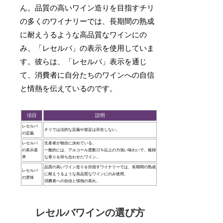
ん。品質の高いワイン造りを目指すチリ
の多くのワイナリーでは、長期間の熟成
に耐えうるような高品質なワインにの
み、「レセルバ」の表示を使用していま
す。彼らは、「レセルバ」表示を通じ
て、消費者に自分たちのワインへの自信
と情熱を伝えているのです。
項目
説明
レセルバ
チリでは法的な定義や規定は存在しない。
の定義
レセルバ
生産者が独自に決めている。
の表示基
一般的には、アルコール度数12％以上の力強い味わいで、複雑
準
な香りを持ち合わせたワイン。
品質の高いワイン造りを目指すワイナリーでは、長期間の熟成
レセルバ
に耐えうるような高品質なワインにのみ使用。
の意味
消費者への自信と情熱の表れ。
レセルバワインの選び方