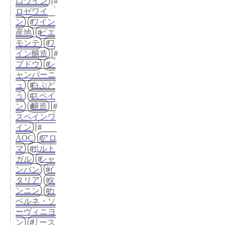
口ワイン
ロゼワイ
ン
ワイン
産地
ピエ
モンテ
ワ
イン醸造
ブドウ
シ
ャンパーニ
ュ
白ぶど
う
スペイ
ン
醸造
スペインワ
イン
AOC
アロ
マ
ポルト
ガル
シャ
ンパン
イ
タリア
タ
ンニン
カ
ベルネ・ソ
ーヴィニヨ
ン
リース