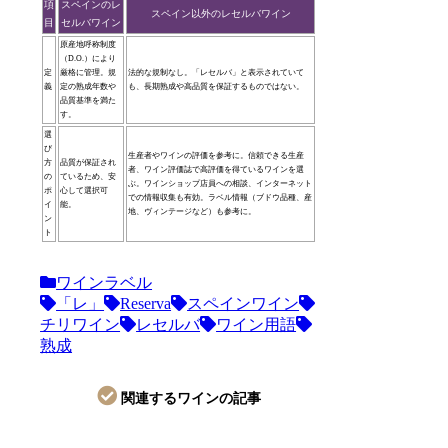
項
スペインのレ
スペイン以外のレセルバワイン
目
セルバワイン
原産地呼称制度
（D.O.）により
定
厳格に管理。規
法的な規制なし。「レセルバ」と表示されていて
義
定の熟成年数や
も、長期熟成や高品質を保証するものではない。
品質基準を満た
す。
選
び
生産者やワインの評価を参考に。信頼できる生産
方
品質が保証され
者、ワイン評価誌で高評価を得ているワインを選
の
ているため、安
ぶ。ワインショップ店員への相談、インターネット
ポ
心して選択可
での情報収集も有効。ラベル情報（ブドウ品種、産
イ
能。
地、ヴィンテージなど）も参考に。
ン
ト
ワインラベル
「レ」
Reserva
スペインワイン
チリワイン
レセルバ
ワイン用語
熟成
関連するワインの記事