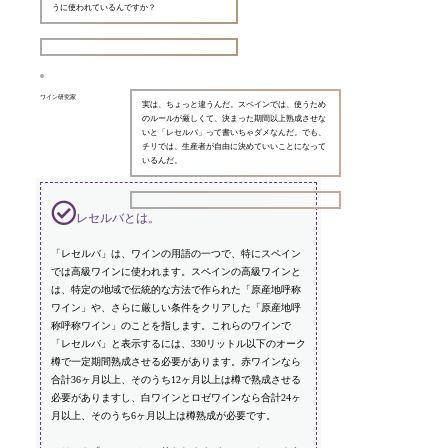
うに使われているんですか？
ワイン研究家
実は、ちょっと違うんだ。スペインでは、使うため
のルールが厳しくて、決まった期間以上熟成させな
いと「レセルバ」って書いちゃダメなんだ。でも、
チリでは、生産者が自由に決めていいことになって
いるんだ。
レセルバとは。
「レセルバ」は、ワインの用語の一つで、特にスペイン
では高級ワインに使われます。スペインの高級ワインと
は、特定の地域で伝統的な方法で作られた「原産地呼称
ワイン」や、さらに厳しい条件をクリアした「原産地呼
称呼称ワイン」のことを指します。これらのワインで
「レセルバ」と表示するには、330リットル以下のオーク
樽で一定期間熟成させる必要があります。赤ワインなら
合計36ヶ月以上、そのうち12ヶ月以上は樽で熟成させる
必要がありますし、白ワインとロゼワインなら合計24ヶ
月以上、そのうち6ヶ月以上は樽熟成が必要です。