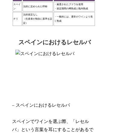
スペイ
・厳選されたブドウを使用
法的に定められた呼称
ン
・規定期間の樽熟成と瓶内熟成
法的規定なし
・一般的には、通常のワインより長
チリ
（生産者が独自に基準を設
く熟成
定）
スペインにおけるレセルバ
– スペインにおけるレセルバ
スペインでワインを選ぶ際、「レセル
バ」という言葉を耳にすることがあるで