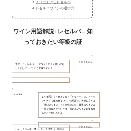
チリにおけるレセルバ
レセルバワインの選び方
ワイン用語解説: レセルバ – 知
っておきたい等級の証
ワインを知りたい
先生、「レセルバ」ってワインによく書いてあ
りますけど、どういう意味ですか？
ワイン研究家
よくぞ聞いてくれました！「レセルバ」は、スペイ
ンやチリで使われるワインの用語で、簡単に言うと
「特別なワイン」って意味なんだ。普通のワインよ
り長く熟成させていたり、質の高いワインに使われ
ることが多いんだよ。
ワインを知りたい
へえー！じゃあ、スペインとチリでは、同じよ