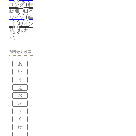
リング
特
級畑
日本
ワイン
辛
口
ワイン
法
味わ
い
50音から検索
あ
い
う
え
お
か
き
く
け
こ