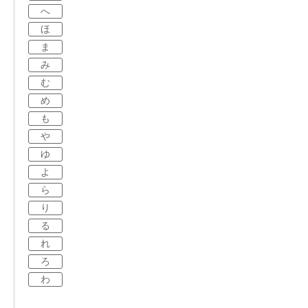
へ
ほ
ま
み
む
め
も
や
ゆ
よ
ら
り
る
れ
ろ
わ