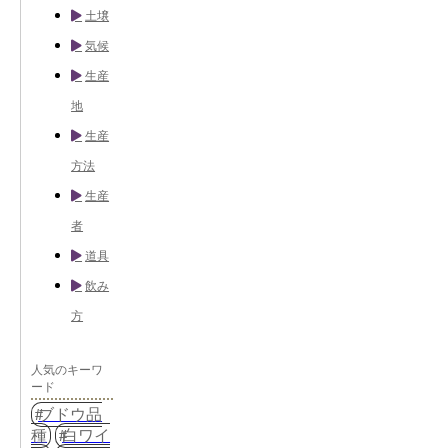
土壌
気候
生産
地
生産
方法
生産
者
道具
飲み
方
人気のキーワ
ード
ブドウ品
種
白ワイ