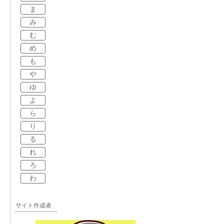
ま
み
む
め
も
や
ゆ
よ
ら
り
る
れ
ろ
わ
サイト作成者