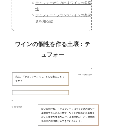
テュフォーが生み出すワインの多様
性
テュフォー：フランスワインの奥深
さを知る鍵
ワインの個性を作る土壌：テ
ュフォー
ワインを知りたい
先生、「テュフォー」って、どんな土のことで
すか？
ワイン研究家
良い質問だね。「テュフォー」はフランスのロワー
ル地方で見られる土壌で、ワインの味わいに影響を
与える重要な要素なんだ。具体的には、パリ盆地由
来の海の堆積物からできているんだよ。