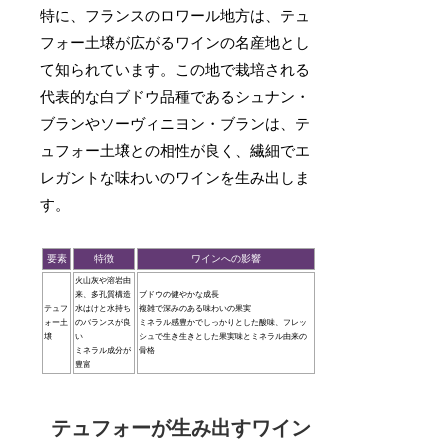
特に、フランスのロワール地方は、テュ
フォー土壌が広がるワインの名産地とし
て知られています。この地で栽培される
代表的な白ブドウ品種であるシュナン・
ブランやソーヴィニヨン・ブランは、テ
ュフォー土壌との相性が良く、繊細でエ
レガントな味わいのワインを生み出しま
す。
要素
特徴
ワインへの影響
火山灰や溶岩由
来、多孔質構造
ブドウの健やかな成長
テュフ
水はけと水持ち
複雑で深みのある味わいの果実
ォー土
のバランスが良
ミネラル感豊かでしっかりとした酸味、フレッ
壌
い
シュで生き生きとした果実味とミネラル由来の
ミネラル成分が
骨格
豊富
テュフォーが生み出すワイン