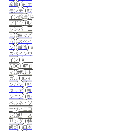
産地
ピエ
モンテ
ワ
イン醸造
ブドウ
シ
ャンパーニ
ュ
白ぶど
う
スペイ
ン
醸造
スペインワ
イン
AOC
アロ
マ
ポルト
ガル
シャ
ンパン
イ
タリア
タ
ンニン
カ
ベルネ・ソ
ーヴィニヨ
ン
リース
リング
特
級畑
日本