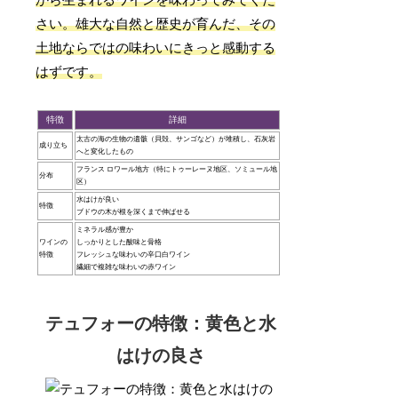
から生まれるワインを味わってみてくだ
さい。雄大な自然と歴史が育んだ、その
土地ならではの味わいにきっと感動する
はずです。
特徴
詳細
太古の海の生物の遺骸（貝殻、サンゴなど）が堆積し、石灰岩
成り立ち
へと変化したもの
フランス ロワール地方（特にトゥーレーヌ地区、ソミュール地
分布
区）
水はけが良い
特徴
ブドウの木が根を深くまで伸ばせる
ミネラル感が豊か
ワインの
しっかりとした酸味と骨格
特徴
フレッシュな味わいの辛口白ワイン
繊細で複雑な味わいの赤ワイン
テュフォーの特徴：黄色と水
はけの良さ