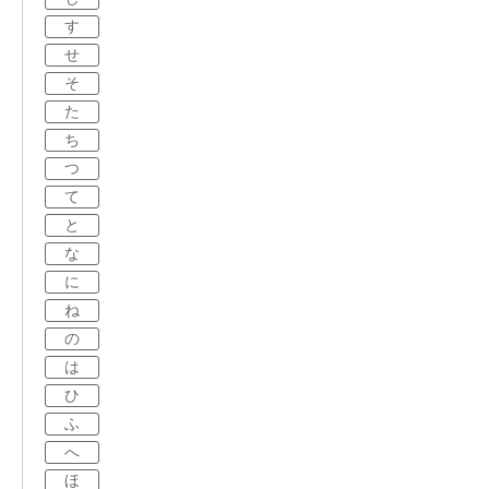
す
せ
そ
た
ち
つ
て
と
な
に
ね
の
は
ひ
ふ
へ
ほ