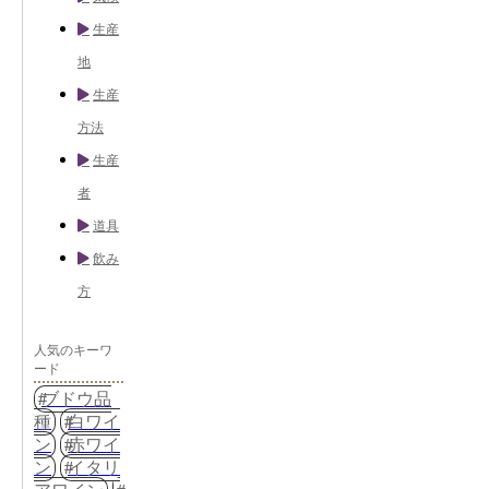
生産
地
生産
方法
生産
者
道具
飲み
方
人気のキーワ
ード
ブドウ品
種
白ワイ
ン
赤ワイ
ン
イタリ