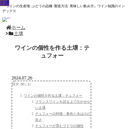
土壌
土壌
土壌
土壌
土壌
土壌
土壌
土壌
土壌
『ワインの生産地･ぶどうの品種･製造方法･美味しい飲み方』ワイン知識のイン
デックス
ホーム
土壌
ワインの個性を作る土壌：テ
ュフォー
2024.07.26
目次
ワインの個性を作る土壌：テュフォー
フランスワインを語る上で欠かせな
い土壌
テュフォーの特徴：黄色と水はけの
良さ
テュフォーが育むブドウの個性