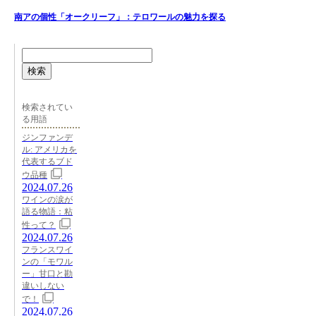
南アの個性「オークリーフ」：テロワールの魅力を探る
検索
検索されてい
る用語
ジンファンデ
ル: アメリカを
代表するブド
ウ品種
2024.07.26
ワインの涙が
語る物語：粘
性って？
2024.07.26
フランスワイ
ンの「モワル
ー」甘口と勘
違いしない
で！
2024.07.26