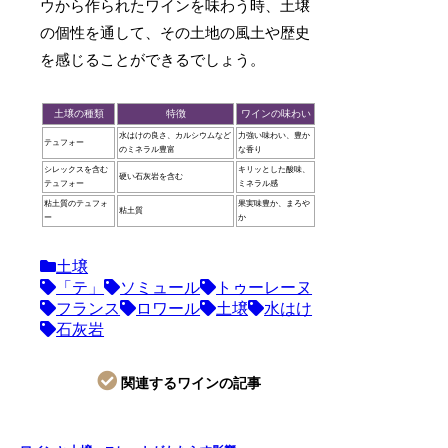
ウから作られたワインを味わう時、土壌
の個性を通して、その土地の風土や歴史
を感じることができるでしょう。
土壌の種類
特徴
ワインの味わい
水はけの良さ、カルシウムなど
力強い味わい、豊か
テュフォー
のミネラル豊富
な香り
シレックスを含む
キリッとした酸味、
硬い石灰岩を含む
テュフォー
ミネラル感
粘土質のテュフォ
果実味豊か、まろや
粘土質
ー
か
土壌
「テ」
ソミュール
トゥーレーヌ
フランス
ロワール
土壌
水はけ
石灰岩
関連するワインの記事