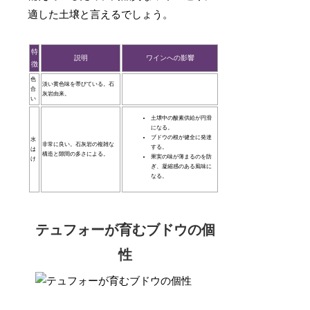
適した土壌と言えるでしょう。
特
説明
ワインへの影響
徴
色
淡い黄色味を帯びている。石
合
灰岩由来。
い
土壌中の酸素供給が円滑
になる。
ブドウの根が健全に発達
水
非常に良い。石灰岩の複雑な
する。
は
構造と隙間の多さによる。
果実の味が薄まるのを防
け
ぎ、凝縮感のある風味に
なる。
テュフォーが育むブドウの個
性