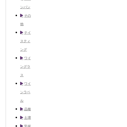
ンパン
その
他
テイ
スティ
ング
ワイ
ングラ
ス
ワイ
ンラベ
ル
品種
土壌
気候