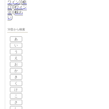
ワイン
辛
口
ワイン
法
味わ
い
50音から検索
あ
い
う
え
お
か
き
く
け
こ
さ
し