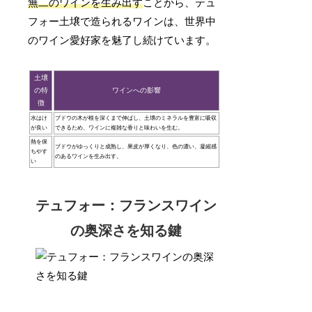
無二のワインを生み出す
ことから、テュ
フォー土壌で造られるワインは、世界中
のワイン愛好家を魅了し続けています。
土壌
の特
ワインへの影響
徴
水はけ
ブドウの木が根を深くまで伸ばし、土壌のミネラルを豊富に吸収
が良い
できるため、ワインに複雑な香りと味わいを生む。
熱を保
ブドウがゆっくりと成熟し、果皮が厚くなり、色の濃い、凝縮感
ちやす
のあるワインを生み出す。
い
テュフォー：フランスワイン
の奥深さを知る鍵