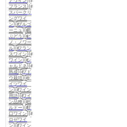
アワイン
フランス
スパークリ
ングワイ
ン
ブルゴ
ーニュ
黒
ぶどう
ピ
ノ・ノワー
ル
フラン
スワイン
ワイン
シ
ャルドネ
熟成
ブド
ウ栽培
ド
イツワイ
ン
ワイン
用語
ワイ
ン品種
ボ
ルドー
甘
口ワイン
ロゼワイ
ン
ワイン