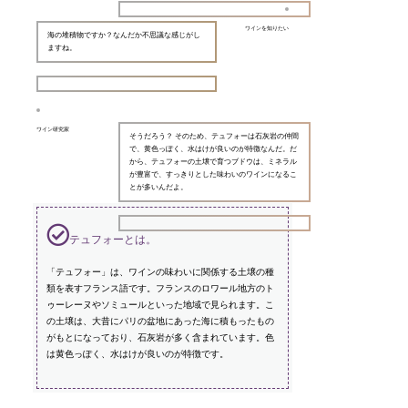
ワインを知りたい
海の堆積物ですか？なんだか不思議な感じがし
ますね。
ワイン研究家
そうだろう？ そのため、テュフォーは石灰岩の仲間
で、黄色っぽく、水はけが良いのが特徴なんだ。だ
から、テュフォーの土壌で育つブドウは、ミネラル
が豊富で、すっきりとした味わいのワインになるこ
とが多いんだよ。
テュフォーとは。
「テュフォー」は、ワインの味わいに関係する土壌の種
類を表すフランス語です。フランスのロワール地方のト
ゥーレーヌやソミュールといった地域で見られます。こ
の土壌は、大昔にパリの盆地にあった海に積もったもの
がもとになっており、石灰岩が多く含まれています。色
は黄色っぽく、水はけが良いのが特徴です。