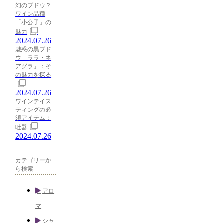
幻のブドウ？
ワイン品種
「小公子」の
魅力
2024.07.26
魅惑の黒ブド
ウ「ララ・ネ
アグラ」：そ
の魅力を探る
2024.07.26
ワインテイス
ティングの必
須アイテム：
吐器
2024.07.26
カテゴリーか
ら検索
アロ
マ
シャ